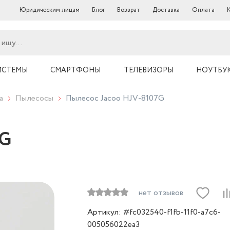
Юридическим лицам
Блог
Возврат
Доставка
Оплата
ИСТЕМЫ
СМАРТФОНЫ
ТЕЛЕВИЗОРЫ
НОУТБУ
а
Пылесосы
Пылесос Jacoo HJV-8107G
7G
нет отзывов
Артикул: #fc032540-f1fb-11f0-a7c6-
005056022ea3