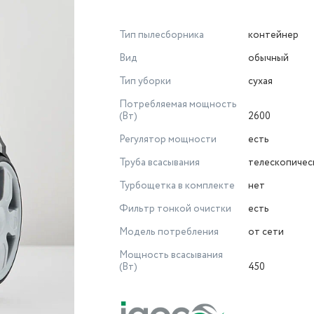
Тип пылесборника
контейнер
Вид
обычный
Тип уборки
сухая
Потребляемая мощность
(Вт)
2600
Регулятор мощности
есть
Труба всасывания
телескопичес
Турбощетка в комплекте
нет
Фильтр тонкой очистки
есть
Модель потребления
от сети
Мощность всасывания
(Вт)
450