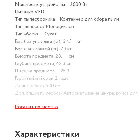
Мощность устройства 2600 Вт
Питание VED
Тип пылесборника Контейнер для сбора пыли
Тип пылесоса Моноциклон
Тип уборки Сухая
Вес без упаковки (кг), 6.45 кг
Вес с упаковкой (кг), 7.3 кг
Высота предмета, 28.1 см
Глубина предмета, 42.3 см
Ширина предмета, 25.8
Гарантийный срок 2 года
Длина кабеля 500 см
Доп. опции пылесоса- Автосматывание шнура, ручка для
фильтр, индикатор заполнения пылесборника
Показать полностью
Индикация пылесоса- да
Количество насадок, 3 шт
Количество режимов уборки 1
Характеристики
Комплектация