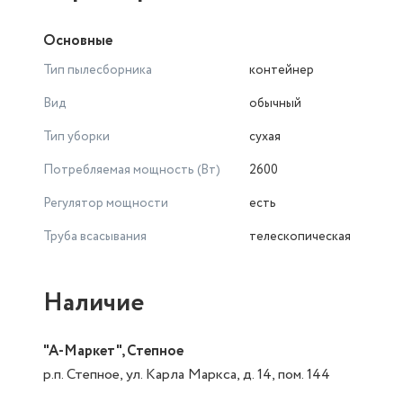
Пылесос (с установленными внутренним и внешним фильт
Основные
Гибкий шланг – 1 шт.
Телескопическая трубка – 1 шт.
Тип пылесборника
контейнер
Щетка двухрежимная (пол/ковер) – 1 шт.
Вид
обычный
Комбинированная насадка – 1 шт.
Дополнительный внутренний НЕРА-фильтр – 1 шт.
Тип уборки
сухая
Инструкция по эксплуатации – 1 шт.
Потребляемая мощность (Вт)
2600
Регулятор мощности
есть
Труба всасывания
телескопическая
Наличие
"А-Маркет", Степное
р.п. Степное, ул. Карла Маркса, д. 14, пом. 144