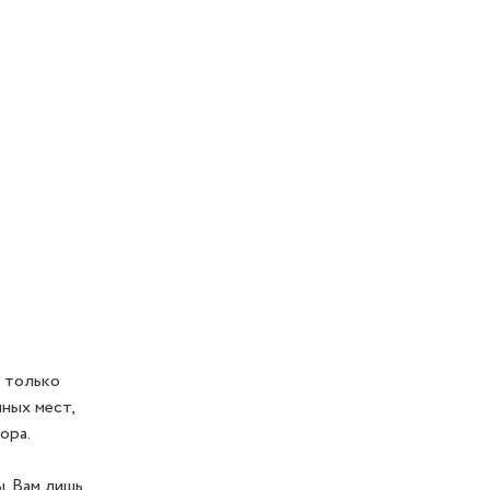
е только
ных мест,
ора.
. Вам лишь