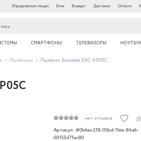
Юридическим лицам
Блог
Возврат
Доставка
Оплата
ИСТЕМЫ
СМАРТФОНЫ
ТЕЛЕВИЗОРЫ
НОУТБУ
а
Пылесосы
Пылесос Eurostek EVC-KP05С
KP05С
нет отзывов
Артикул: #0b6ec218-05bd-11ee-84a6-
00155d7fac80