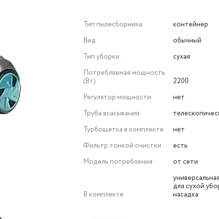
Тип пылесборника
контейнер
Вид
обычный
Тип уборки
сухая
Потребляемая мощность
(Вт)
2200
Регулятор мощности
нет
Труба всасывания
телескопичес
Турбощетка в комплекте
нет
Фильтр тонкой очистки
есть
Модель потребления
от сети
универсальная
для сухой убо
В комплекте
насадка