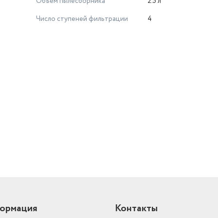
Объем пылесборника
2.5 л
Число ступеней фильтрации
4
й
ормация
Контакты