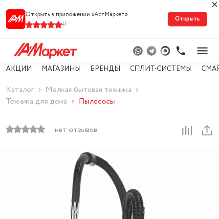
Открыть в приложении «АстМарке‪т‬»
Открыть
41
АКЦИИ
МАГАЗИНЫ
БРЕНДЫ
СПЛИТ-СИСТЕМЫ
СМА
Каталог
Мелкая бытовая техника
Техника для дома
Пылесосы
нет отзывов