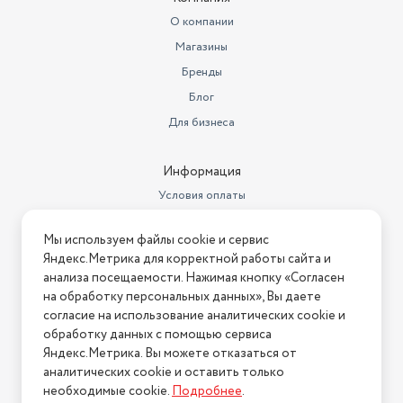
Сбор жидкости
нет
О компании
Магазины
Модель
EVC-4512
Бренды
Ширина предмета
29
Блог
Высота предмета
50
Для бизнеса
индикация заполнения
Индикация пылесоса
пылесборника
Информация
Условия оплаты
Длина кабеля
500
Условия доставки
Мощность всасывания
500
Мы используем файлы cookie и сервис
Условия возврата
Яндекс.Метрика для корректной работы сайта и
Количество насадок
3
Нашли ошибку на сайте?
Напишите нам
.
анализа посещаемости. Нажимая кнопку «Согласен
на обработку персональных данных», Вы даете
Страна производства
Китай
2026 © Интернет-магазин "АстМаркет". У нас есть всё!
согласие на использование аналитических cookie и
обработку данных с помощью сервиса
Цвет
зеленый
Яндекс.Метрика. Вы можете отказаться от
Напряжение
220 В
аналитических cookie и оставить только
Политика конфиденциальности
необходимые cookie.
Подробнее
.