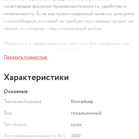
сочетающее высокую производительность, удобство и
гигиеничность. Если вам нужен надежный пылесос для дома
с контейнером, который не требует постоянных затрат на
мешки, эта модель – ваш оптимальный выбор.
Мощность и эффективность: чистота без компромиссов
Главный козырь модели EVC-4512 – это выдающаяся
Показать полностью
мощность всасывания, которая остается стабильной даже
при заполненном контейнере. Данный пылесос для дома
мощный с контейнером легко убирает не только
Характеристики
поверхностный мусор, но и глубоко засевшую в коврах
пыль, шерсть домашних животных и аллергены. Он создан
Основные
для тех, кто ценит результат и не готов мириться с
Тип пылесборника
Контейнер
некачественной уборкой.
Вид
традиционный
Гигиеничный контейнер и универсальность
Тип уборки
сухая
Этот пылесос для дома с контейнером оснащен
прозрачным пластиковым пылесборником, который легко
Потребляемая мощность (Вт)
2800