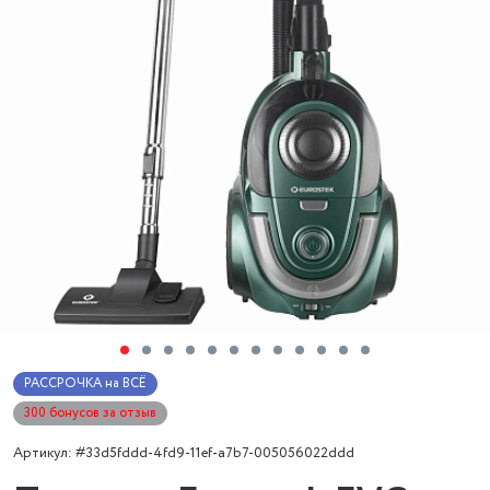
РАССРОЧКА на ВСЁ
300 бонусов за отзыв
Артикул: #33d5fddd-4fd9-11ef-a7b7-005056022ddd