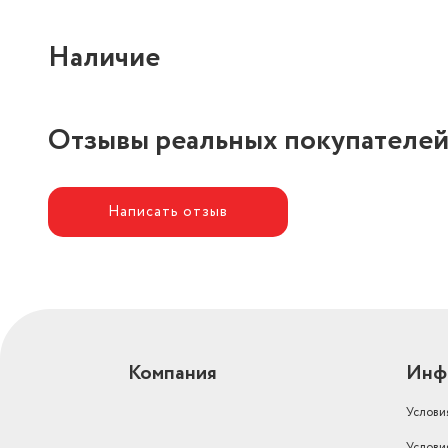
Вес товара в упаковке, (кг)
7
Наличие
Глубина, см
26
Глубина предмета
26
Питание
от сети
Отзывы реальных покупателе
Тип насадки
щелевая
Гарантийный срок
2 года
Написать отзыв
Длина шнура, м
4.2
Размеры, мм (ШхГхВ)
260X475X305
Вес с учетом упаковки
7000
Особенности
Автоматическая смотка 
Компания
Инф
Комплектация
Пылесос, документация, 
Услови
Длина кабеля
600
Услови