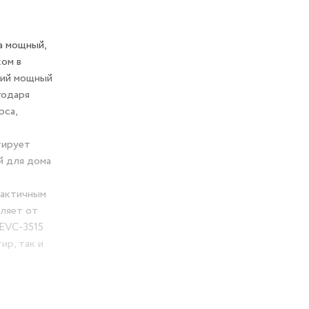
а мощный,
ом в
щий мощный
годаря
рса,
тирует
й для дома
рактичным
вляет от
 EVC-3515
ир, так и