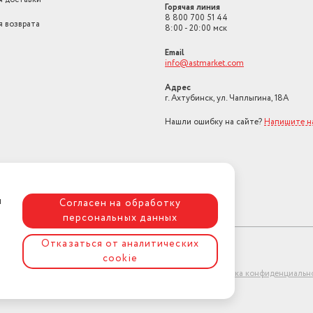
Регулировка мощности
на корпусе
Горячая линия
8 800 700 51 44
я возврата
8:00 - 20:00 мск
Страна-изготовитель
Китай
Email
Ставка НДС
22
info@astmarket.com
Номер сертификата
Адрес
соответствия
ЕАЭС RU С-CN.НЕ24.В
г. Ахтубинск, ул. Чаплыгина, 18А
Дата регистрации сертификата/
Нашли ошибку на сайте?
Напишите н
декларации
28.08.2025
Дата окончания действия
сертификата/декларации
27.08.2030
Труба для всасывания
телескопическая
я
Согласен на обработку
персональных данных
Отказаться от аналитических
cookie
ет-магазин "АстМаркет". У нас есть всё!
Политика конфиденциальн