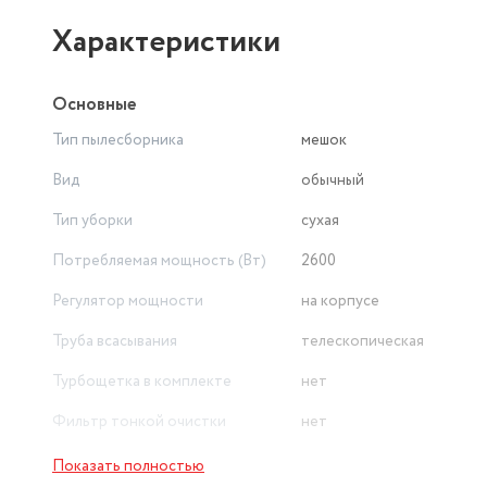
Характеристики
Основные
Тип пылесборника
мешок
Вид
обычный
Тип уборки
сухая
Потребляемая мощность (Вт)
2600
Регулятор мощности
на корпусе
Труба всасывания
телескопическая
Турбощетка в комплекте
нет
Фильтр тонкой очистки
нет
Модель потребления
от сети
Показать полностью