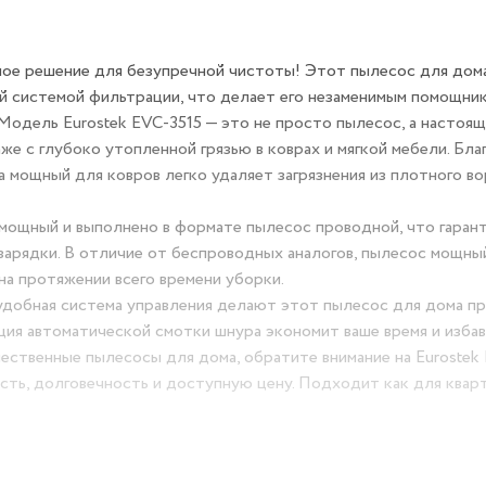
ное решение для безупречной чистоты! Этот пылесос для дом
 системой фильтрации, что делает его незаменимым помощник
Модель Eurostek EVC-3515 — это не просто пылесос, а настоя
е с глубоко утопленной грязью в коврах и мягкой мебели. Бла
 мощный для ковров легко удаляет загрязнения из плотного во
мощный и выполнено в формате пылесос проводной, что гаран
арядки. В отличие от беспроводных аналогов, пылесос мощны
на протяжении всего времени уборки.
удобная система управления делают этот пылесос для дома п
ция автоматической смотки шнура экономит ваше время и изба
ественные пылесосы для дома, обратите внимание на Eurostek
ть, долговечность и доступную цену. Подходит как для кварт
прямо сейчас и наслаждайтесь чистотой без усилий!