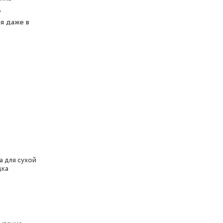
ь
я даже в
а для сухой
дка