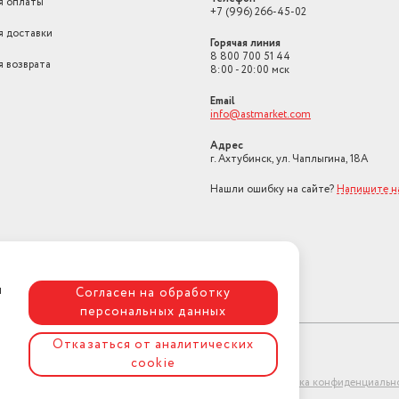
я оплаты
+7 (996) 266-45-02
я доставки
Горячая линия
8 800 700 51 44
я возврата
8:00 - 20:00 мск
Email
info@astmarket.com
Адрес
г. Ахтубинск, ул. Чаплыгина, 18А
Нашли ошибку на сайте?
Напишите н
я
Согласен на обработку
персональных данных
Отказаться от аналитических
cookie
ет-магазин "АстМаркет". У нас есть всё!
Политика конфиденциальн