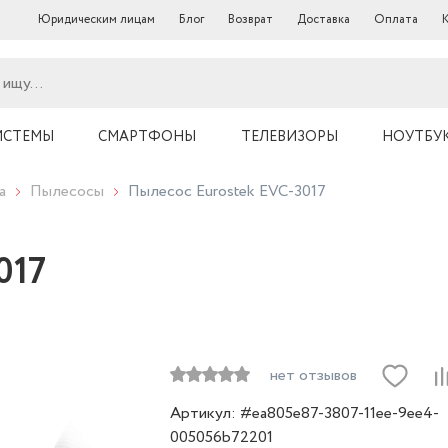
Юридическим лицам
Блог
Возврат
Доставка
Оплата
ИСТЕМЫ
СМАРТФОНЫ
ТЕЛЕВИЗОРЫ
НОУТБУ
а
Пылесосы
Пылесос Eurostek EVC-3017
017
нет отзывов
Артикул: #ea805e87-3807-11ee-9ee4-
005056b72201