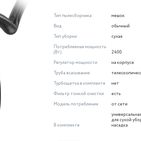
Тип пылесборника
мешок
Вид
обычный
Тип уборки
сухая
Потребляемая мощность
(Вт)
2400
Регулятор мощности
на корпусе
Труба всасывания
телескопичес
Турбощетка в комплекте
нет
Фильтр тонкой очистки
есть
Модель потребления
от сети
универсальная
для сухой убо
В комплекте
насадка