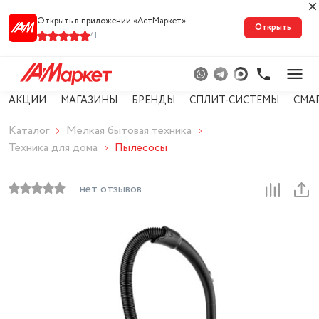
Открыть в приложении «АстМарке‪т‬»
Открыть
41
АКЦИИ
МАГАЗИНЫ
БРЕНДЫ
СПЛИТ-СИСТЕМЫ
СМА
Каталог
Мелкая бытовая техника
Техника для дома
Пылесосы
нет отзывов