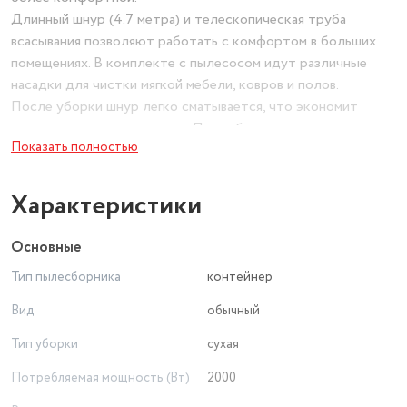
Длинный шнур (4.7 метра) и телескопическая труба
всасывания позволяют работать с комфортом в больших
помещениях. В комплекте с пылесосом идут различные
насадки для чистки мягкой мебели, ковров и полов.
После уборки шнур легко сматывается, что экономит
время и упрощает хранение. Пылесборник легко снимается
Показать полностью
и очищается, что позволяет поддерживать чистоту в доме.
Характеристики
Основные
Тип пылесборника
контейнер
Вид
обычный
Тип уборки
сухая
Потребляемая мощность (Вт)
2000