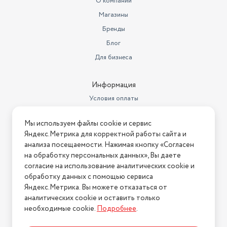
О компании
Магазины
Бренды
Блог
Для бизнеса
Информация
Условия оплаты
Условия доставки
Мы используем файлы cookie и сервис
Условия возврата
Яндекс.Метрика для корректной работы сайта и
Нашли ошибку на сайте?
Напишите нам
.
анализа посещаемости. Нажимая кнопку «Согласен
на обработку персональных данных», Вы даете
2026 © Интернет-магазин "АстМаркет". У нас есть всё!
согласие на использование аналитических cookie и
обработку данных с помощью сервиса
Яндекс.Метрика. Вы можете отказаться от
аналитических cookie и оставить только
Политика конфиденциальности
необходимые cookie.
Подробнее
.