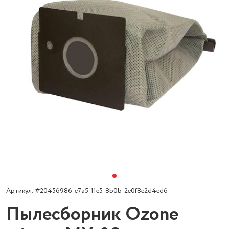
Артикул: #20456986-e7a5-11e5-8b0b-2e0f8e2d4ed6
Пылесборник Ozone