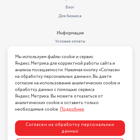
Блог
Для бизнеса
Информация
Условия оплаты
Условия доставки
Мы используем файлы cookie и сервис
Условия возврата
Яндекс.Метрика для корректной работы сайта и
Нашли ошибку на сайте?
Напишите нам
.
анализа посещаемости. Нажимая кнопку «Согласен
на обработку персональных данных», Вы даете
2026 © Интернет-магазин "АстМаркет". У нас есть всё!
согласие на использование аналитических cookie и
обработку данных с помощью сервиса
Яндекс.Метрика. Вы можете отказаться от
аналитических cookie и оставить только
Политика конфиденциальности
необходимые cookie.
Подробнее
.
Согласен на обработку персональных
данных