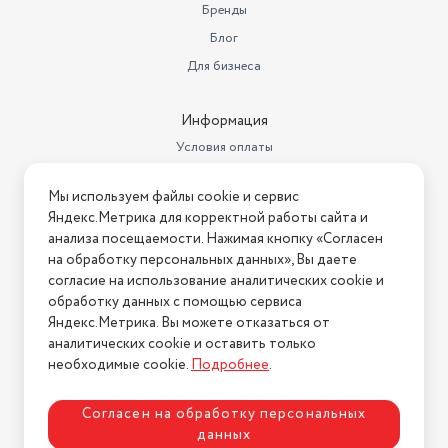
Бренды
Блог
Для бизнеса
Информация
Условия оплаты
Условия доставки
Мы используем файлы cookie и сервис
Условия возврата
Яндекс.Метрика для корректной работы сайта и
Нашли ошибку на сайте?
Напишите нам
.
анализа посещаемости. Нажимая кнопку «Согласен
на обработку персональных данных», Вы даете
2026 © Интернет-магазин "АстМаркет". У нас есть всё!
согласие на использование аналитических cookie и
обработку данных с помощью сервиса
Яндекс.Метрика. Вы можете отказаться от
аналитических cookie и оставить только
Политика конфиденциальности
необходимые cookie.
Подробнее
.
Согласен на обработку персональных
данных