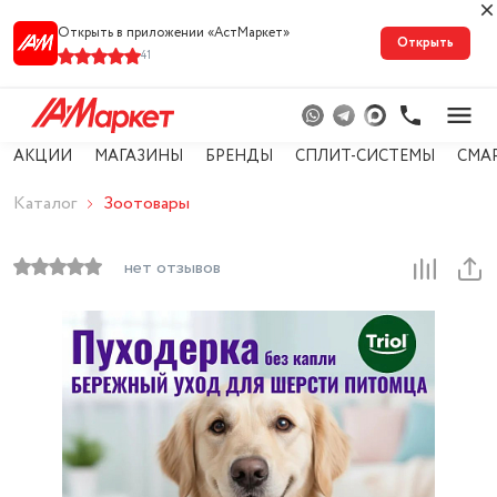
Открыть в приложении «АстМарке‪т‬»
Открыть
41
АКЦИИ
МАГАЗИНЫ
БРЕНДЫ
СПЛИТ-СИСТЕМЫ
СМА
Каталог
Зоотовары
нет отзывов