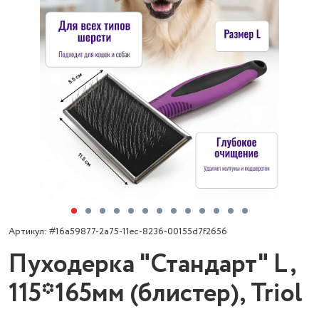
Артикул: #16a59877-2a75-11ec-8236-00155d7f2656
Пуходерка "Стандарт" L,
115*165мм (блистер), Triol