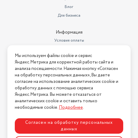
Блог
Для бизнеса
Информация
Условия оплаты
Условия доставки
Мы используем файлы cookie и сервис
Условия возврата
Яндекс.Метрика для корректной работы сайта и
Нашли ошибку на сайте?
Напишите нам
.
анализа посещаемости. Нажимая кнопку «Согласен
на обработку персональных данных», Вы даете
2026 © Интернет-магазин "АстМаркет". У нас есть всё!
согласие на использование аналитических cookie и
обработку данных с помощью сервиса
Яндекс.Метрика. Вы можете отказаться от
аналитических cookie и оставить только
Политика конфиденциальности
необходимые cookie.
Подробнее
.
Согласен на обработку персональных
данных
Разработка сайта
ASTDESIGN