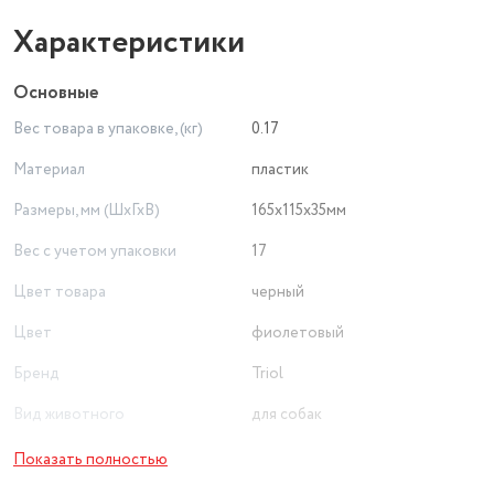
Характеристики
Основные
Вес товара в упаковке, (кг)
0.17
Материал
пластик
Размеры, мм (ШхГхВ)
165х115х35мм
Вес с учетом упаковки
17
Цвет товара
черный
Цвет
фиолетовый
Бренд
Triol
Вид животного
для собак
Особенности товара для
Показать полностью
животных
прорезиненная ручка