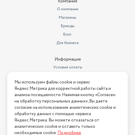
Компания
Высота, см
7.5
О компании
Бренд
Satoshi
Магазины
Тип
противень
Бренды
Блог
Комплектация
противень - 1 шт
Для бизнеса
Количество в комплекте
1
Страна-изготовитель
Китай
Информация
Условия оплаты
Длина, см
40
Условия доставки
Вес с учетом упаковки
270
Мы используем файлы cookie и сервис
Условия возврата
Яндекс.Метрика для корректной работы сайта и
Цвет товара
коричневый
Нашли ошибку на сайте?
Напишите нам
.
анализа посещаемости. Нажимая кнопку «Согласен
на обработку персональных данных», Вы даете
Вес товара, г
0.551
2026 © Интернет-магазин "АстМаркет". У нас есть всё!
согласие на использование аналитических cookie и
обработку данных с помощью сервиса
Подходит для плит
Для духовки
Яндекс.Метрика. Вы можете отказаться от
Вес товара без упаковки (г)
270
аналитических cookie и оставить только
Политика конфиденциальности
необходимые cookie.
Подробнее
.