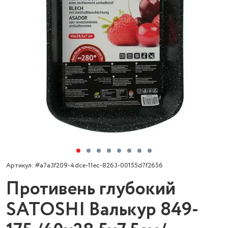
Артикул: #a7a3f209-4dce-11ec-8263-00155d7f2656
Противень глубокий
SATOSHI Валькур 849-