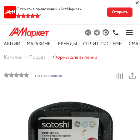
Открыть в приложении «АстМарке‪т‬»
Открыть
41
АКЦИИ
МАГАЗИНЫ
БРЕНДЫ
СПЛИТ-СИСТЕМЫ
СМА
Каталог
Посуда
Формы для выпечки
нет отзывов