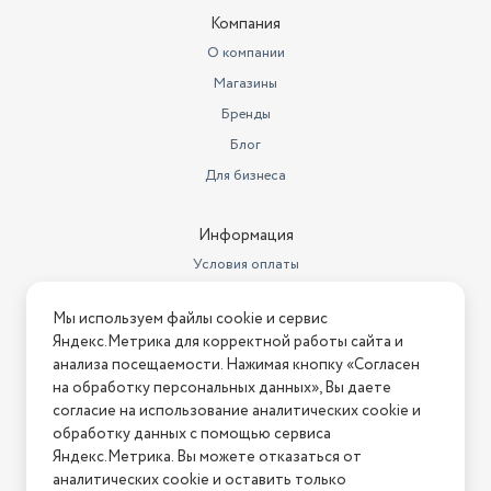
Компания
О компании
Магазины
Бренды
Блог
Для бизнеса
Информация
Условия оплаты
Условия доставки
Мы используем файлы cookie и сервис
Условия возврата
Яндекс.Метрика для корректной работы сайта и
Нашли ошибку на сайте?
Напишите нам
.
анализа посещаемости. Нажимая кнопку «Согласен
на обработку персональных данных», Вы даете
2026 © Интернет-магазин "АстМаркет". У нас есть всё!
согласие на использование аналитических cookie и
обработку данных с помощью сервиса
Яндекс.Метрика. Вы можете отказаться от
аналитических cookie и оставить только
Политика конфиденциальности