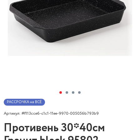
РАССРОЧКА на ВСЁ
Артикул: #f113cce6-c1c1-11ee-9970-005056b793b9
Противень 30*40см