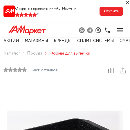
Открыть в приложении «АстМарке‪т‬»
Открыть
41
АКЦИИ
МАГАЗИНЫ
БРЕНДЫ
СПЛИТ-СИСТЕМЫ
СМА
Каталог
Посуда
Формы для выпечки
нет отзывов