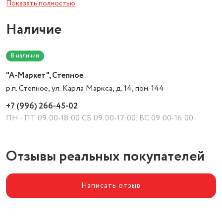
Показать полностью
Антипригарное покрытие
есть
Наличие
Цвет товара
black
В наличии
"А-Маркет", Степное
р.п. Степное, ул. Карла Маркса, д. 14, пом. 144
+7 (996) 266-45-02
ПН - ПТ 09:00-18:00 СБ 09:00-17:00, ВС 09:00-16:00
Отзывы реальных покупателей
Написать отзыв