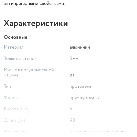
антипригарными свойствами.
Характеристики
Основные
Материал
алюминий
Толщина стенок
5 мм
Мытье в посудомоечной
машине
да
Тип
противень
Форма
прямоугольная
Высота (мм)
6
Длина (см)
40
Назначение
для выпечки, для запекания