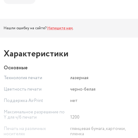
Нашли ошибку на сайте?
Напишите нам
.
Характеристики
Основные
Технология печати
лазерная
Цветность печати
черно-белая
Поддержка AirPrint
нет
Максимальное разрешение по
Y для ч/б печати
1200
Печать на различных
глянцевая бумага, карточки,
носителях
пленка