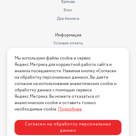
Бренды
Количество картриджей
1
Блог
Для бизнеса
Объем памяти
128 Мб
Время выхода первого
Информация
отпечатка (ч/б)
7.8 с
Условия оплаты
Количество страниц в месяц
15000
Условия доставки
Мы используем файлы cookie и сервис
Ресурс ч/б картриджа/тонера
700 страниц
Условия возврата
Яндекс.Метрика для корректной работы сайта и
Нашли ошибку на сайте?
Напишите нам
.
Скорость черно-белой печати
22 стр/мин
анализа посещаемости. Нажимая кнопку «Согласен
на обработку персональных данных», Вы даете
2026 © Интернет-магазин "АстМаркет". У нас есть всё!
Частота процессора
600 МГц
согласие на использование аналитических cookie и
обработку данных с помощью сервиса
Тип картриджа/тонера
черный PC-211EV
Яндекс.Метрика. Вы можете отказаться от
аналитических cookie и оставить только
Политика конфиденциальности
Поддержка ОС
Linux, Mac OS, Windows, iOS
необходимые cookie.
Подробнее
.
Максимальный формат
A4
Согласен на обработку персональных
Подача бумаги (максимальная)
150 шт.
данных