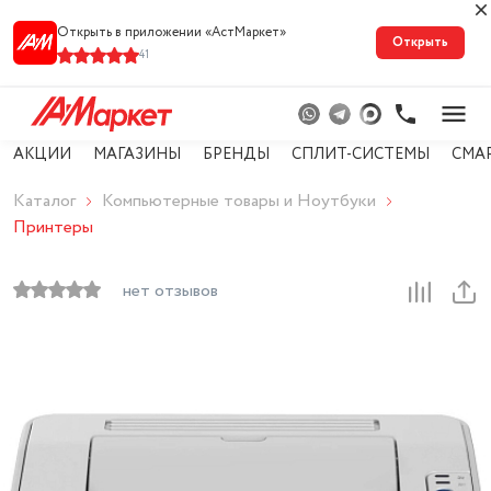
Открыть в приложении «АстМарке‪т‬»
Открыть
41
АКЦИИ
МАГАЗИНЫ
БРЕНДЫ
СПЛИТ-СИСТЕМЫ
СМА
Каталог
Компьютерные товары и Ноутбуки
Принтеры
нет отзывов