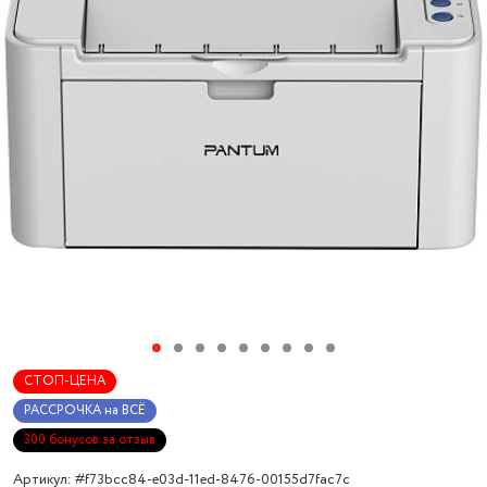
СТОП-ЦЕНА
РАССРОЧКА на ВСЁ
300 бонусов за отзыв
Артикул: #f73bcc84-e03d-11ed-8476-00155d7fac7c