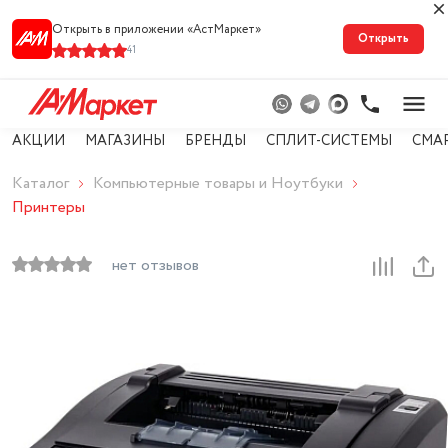
Открыть в приложении «АстМарке‪т‬»
Открыть
41
АКЦИИ
МАГАЗИНЫ
БРЕНДЫ
СПЛИТ-СИСТЕМЫ
СМА
Каталог
Компьютерные товары и Ноутбуки
Принтеры
нет отзывов