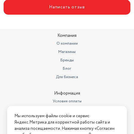
Написать отзыв
Компания
О компании
Магазины
Бренды
Блог
Для бизнеса
Информация
Условия оплаты
Условия доставки
Мы используем файлы cookie и сервис
Условия возврата
Яндекс.Метрика для корректной работы сайта и
Нашли ошибку на сайте?
Напишите нам
.
анализа посещаемости. Нажимая кнопку «Согласен