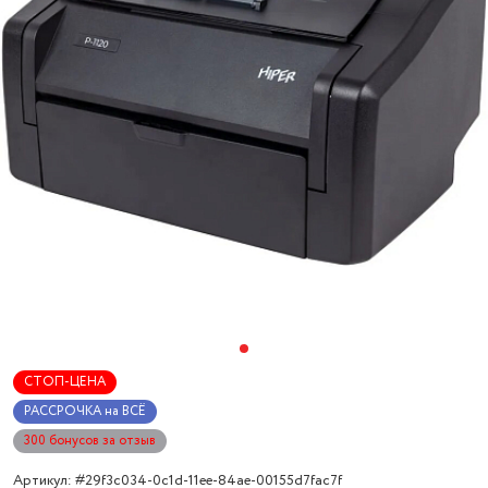
СТОП-ЦЕНА
РАССРОЧКА на ВСЁ
300 бонусов за отзыв
Артикул: #29f3c034-0c1d-11ee-84ae-00155d7fac7f