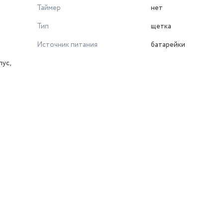
Таймер
нет
Тип
щетка
Источник питания
батарейки
ус,
й