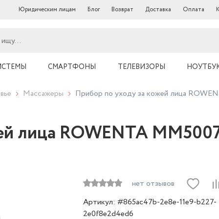
Юридическим лицам
Блог
Возврат
Доставка
Оплата
ИСТЕМЫ
СМАРТФОНЫ
ТЕЛЕВИЗОРЫ
НОУТБУ
вье
Массажеры
Прибор по уходу за кожей лица ROW
ожей лица ROWENTA MM500
нет отзывов
Артикул: #865ac47b-2e8e-11e9-b227-
2e0f8e2d4ed6