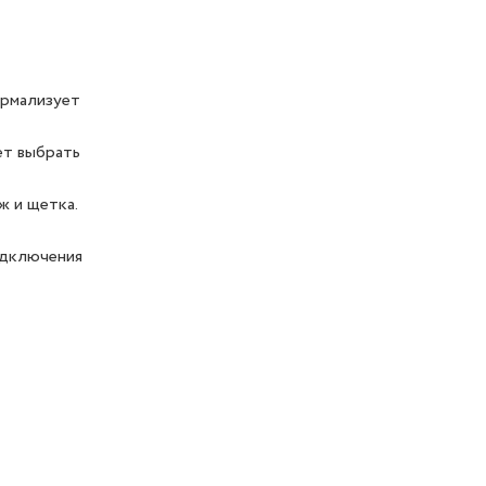
ормализует
ет выбрать
ж и щетка.
одключения