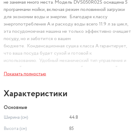
не занимая много места. Модель DVS050R02S оснащена 5
программами мойки, включая режим половинной загрузки
для экономии воды и энергии. Благодаря классу
энергопотребления А и расходу воды всего 11.9 л за цикл,
эта посудомоечная машина не только эффективно очищает
посуду, но и заботится о вашем
бюджете. Конденсационная сушка класса А гарантирует,
что ваша посуда будет сухой и готовой к
использованию. Удобный механический тип управления и
дисплей делают эксплуатацию этой посудомоечной
Показать полностью
машины простой и интуитивно понятной. Модель
DVS050R02S также оснащена защитой от детей, что
обеспечивает безопасность в доме с маленькими детьми.
Характеристики
Основные
Ширина (см)
44.8
Высота (см)
85