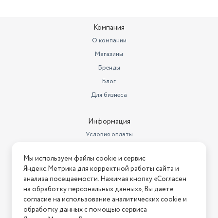
Глубина предмета
60
Системы защиты
Защита от протечек
Компания
Класс энергопотребления
О компании
(охлаждение)
A
Магазины
Класс энергопотребления
класс А
Бренды
Блог
Гарантийный срок
2 года
Для бизнеса
Страна-изготовитель
Турция
Автоматических программ
5
Информация
Условия оплаты
Индикация
Наличие соли
Условия доставки
Максимальный уровень шума
49
Мы используем файлы cookie и сервис
Условия возврата
Яндекс.Метрика для корректной работы сайта и
Защита от детей
да
Нашли ошибку на сайте?
Напишите нам
.
анализа посещаемости. Нажимая кнопку «Согласен
на обработку персональных данных», Вы даете
Ширина предмета
44,8
2026 © Интернет-магазин "АстМаркет". У нас есть всё!
согласие на использование аналитических cookie и
Высота предмета
85
обработку данных с помощью сервиса