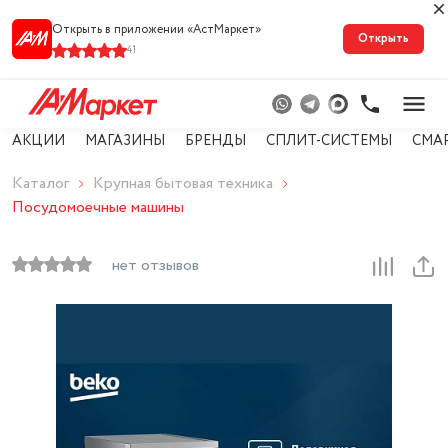
Открыть в приложении «АстМарке‪т‬»
Открыть
41
АКЦИИ
МАГАЗИНЫ
БРЕНДЫ
СПЛИТ-СИСТЕМЫ
СМА
Каталог
Крупная бытовая техника
Посудомоечные машины
нет отзывов