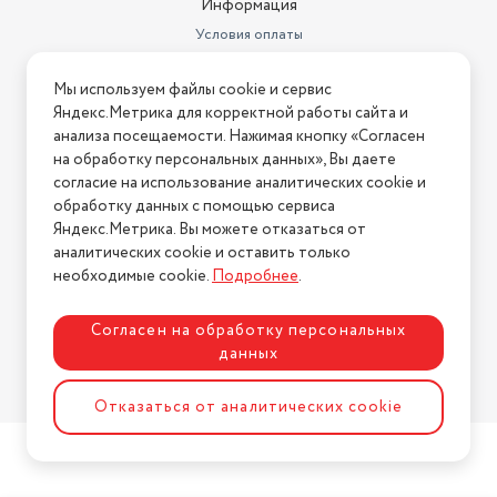
Информация
Условия оплаты
Условия доставки
Мы используем файлы cookie и сервис
Условия возврата
Яндекс.Метрика для корректной работы сайта и
Нашли ошибку на сайте?
Напишите нам
.
анализа посещаемости. Нажимая кнопку «Согласен
на обработку персональных данных», Вы даете
2026 © Интернет-магазин "АстМаркет". У нас есть всё!
согласие на использование аналитических cookie и
обработку данных с помощью сервиса
Яндекс.Метрика. Вы можете отказаться от
аналитических cookie и оставить только
Политика конфиденциальности
необходимые cookie.
Подробнее
.
Согласен на обработку персональных
данных
Разработка сайта
ASTDESIGN
Отказаться от аналитических cookie