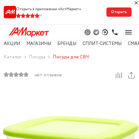
Открыть в приложении «АстМарке‪т‬»
Открыть
41
АКЦИИ
МАГАЗИНЫ
БРЕНДЫ
СПЛИТ-СИСТЕМЫ
СМА
Каталог
Посуда
Посуда для СВЧ
нет отзывов