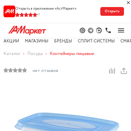
Открыть в приложении «АстМарке‪т‬»
Открыть
41
АКЦИИ
МАГАЗИНЫ
БРЕНДЫ
СПЛИТ-СИСТЕМЫ
СМА
Каталог
Посуда
Контейнеры пищевые
нет отзывов