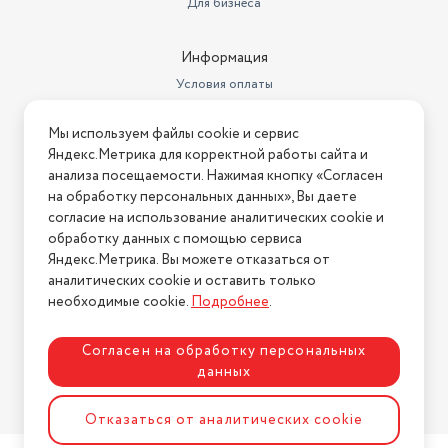
Для бизнеса
Информация
Условия оплаты
Условия доставки
Мы используем файлы cookie и сервис
Условия возврата
Яндекс.Метрика для корректной работы сайта и
Нашли ошибку на сайте?
Напишите нам
.
анализа посещаемости. Нажимая кнопку «Согласен
на обработку персональных данных», Вы даете
2026 © Интернет-магазин "АстМаркет". У нас есть всё!
согласие на использование аналитических cookie и
обработку данных с помощью сервиса
Яндекс.Метрика. Вы можете отказаться от
аналитических cookie и оставить только
Политика конфиденциальности
необходимые cookie.
Подробнее
.
Согласен на обработку персональных
данных
Разработка сайта
ASTDESIGN
Отказаться от аналитических cookie