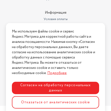
Информация
Условия оплаты
Условия доставки
Мы используем файлы cookie и сервис
Условия возврата
Яндекс.Метрика для корректной работы сайта и
Нашли ошибку на сайте?
Напишите нам
.
анализа посещаемости. Нажимая кнопку «Согласен
на обработку персональных данных», Вы даете
2026 © Интернет-магазин "АстМаркет". У нас есть всё!
согласие на использование аналитических cookie и
обработку данных с помощью сервиса
Яндекс.Метрика. Вы можете отказаться от
аналитических cookie и оставить только
Политика конфиденциальности
необходимые cookie.
Подробнее
.
Согласен на обработку персональных
данных
Разработка сайта
ASTDESIGN
Отказаться от аналитических cookie