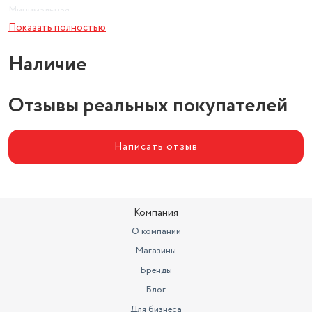
Минимальная
воспроизводимая частота
80 Гц
Показать полностью
Максимальная
Наличие
воспроизводимая частота
20000 Гц
Диапазон воспроизводимых
частот
Отзывы реальных покупателей
80 - 20000 Гц
Написать отзыв
Компания
О компании
Магазины
Бренды
Блог
Для бизнеса