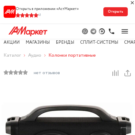
Открыть в приложении «АстМарке‪т‬»
Открыть
41
АКЦИИ
МАГАЗИНЫ
БРЕНДЫ
СПЛИТ-СИСТЕМЫ
СМА
Каталог
Аудио
Колонки портативные
нет отзывов