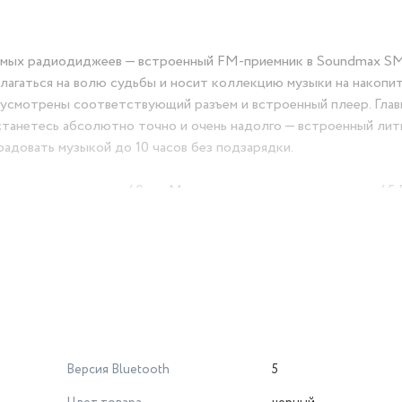
юбимых радиодиджеев — встроенный FM-приемник в Soundmax 
полагаться на волю судьбы и носит коллекцию музыки на накопи
дусмотрены соответствующий разъем и встроенный плеер. Глав
 останетесь абсолютно точно и очень надолго — встроенный ли
радовать музыкой до 10 часов без подзарядки.
инамика диаметром 40 мм. Мощность акустики составляет 45 
щении, так и для небольшой вечеринки на свежем воздухе, а фу
ужную волну. А если в компании два счастливых владельца So
енно подключить к одному источнику, получив в два раза бо
 эхо микрофона, который кстати идет в комплекте.
Версия Bluetooth
5