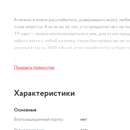
А можно и вовсе расслабиться, доверившись вкусу л
тоже имеется. А если вы из тех, кто предпочитает не 
TF карт — можно воспользоваться и ими, для этого пре
забыть взять с собой колонку, тогда без музыки вы не
аккумулятор на 3600 мАч об этом позаботятся и будет 
В компактный корпус колонки поместились 2 крупных д
Показать полностью
громкости хватит как для прослушивания музыки в поме
встроенного эквалайзера поможет вам настроиться на н
PS5067B, и с помощью функции TWS, их можно одноврем
мощности и объема.
Характеристики
В режиме караоке вы сможете регулировать громкость и
Основные
Влагозащищенный корпус
нет