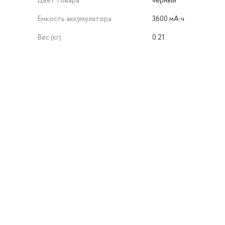
Цвет товара
черный
Емкость аккумулятора
3600 мА⋅ч
Вес (кг)
0.21
й