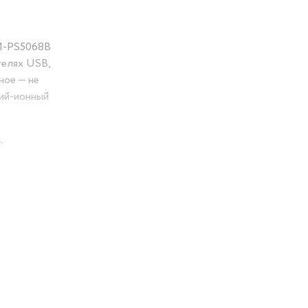
SM-PS5068B
телях USB,
ное — не
тий-ионный
Вт —
нкция
undmax SM-
льше