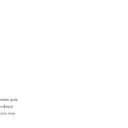
емню для
мосферу
ука она