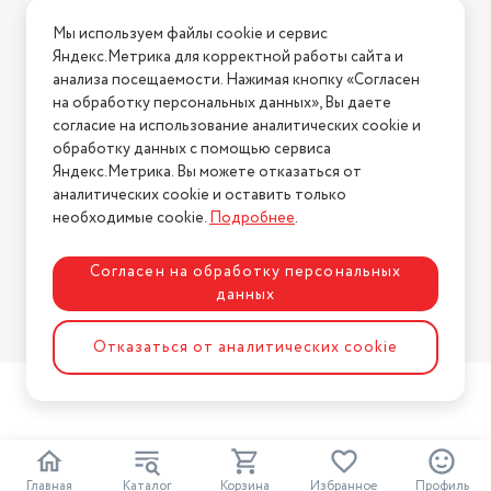
Условия доставки
Мы используем файлы cookie и сервис
Условия возврата
Яндекс.Метрика для корректной работы сайта и
Нашли ошибку на сайте?
Напишите нам
.
анализа посещаемости. Нажимая кнопку «Согласен
на обработку персональных данных», Вы даете
2026 © Интернет-магазин "АстМаркет". У нас есть всё!
согласие на использование аналитических cookie и
обработку данных с помощью сервиса
Яндекс.Метрика. Вы можете отказаться от
аналитических cookie и оставить только
Политика конфиденциальности
необходимые cookie.
Подробнее
.
Согласен на обработку персональных
данных
Разработка сайта
ASTDESIGN
Отказаться от аналитических cookie
Главная
Каталог
Корзина
Избранное
Профиль