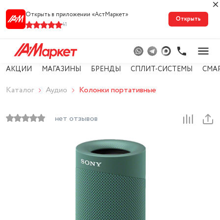
Открыть в приложении «АстМарке‪т‬»
Открыть
41
АКЦИИ
МАГАЗИНЫ
БРЕНДЫ
СПЛИТ-СИСТЕМЫ
СМА
Каталог
Аудио
Колонки портативные
нет отзывов