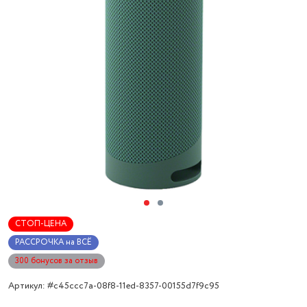
СТОП-ЦЕНА
РАССРОЧКА на ВСЁ
300 бонусов за отзыв
Артикул: #c45ccc7a-08f8-11ed-8357-00155d7f9c95