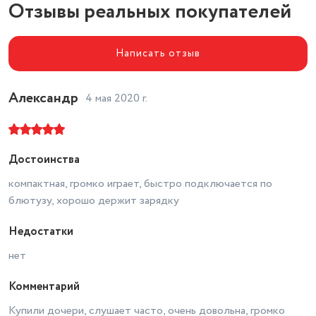
частот
Отзывы реальных покупателей
80-20000 Гц
Суммарная мощность
6 Вт
Написать отзыв
Александр
4 мая 2020 г.
Достоинства
компактная, громко играет, быстро подключается по
блютузу, хорошо держит зарядку
Недостатки
нет
Комментарий
Купили дочери, слушает часто, очень довольна, громко