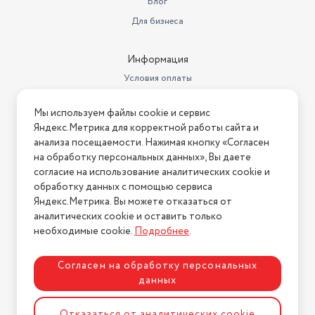
Блог
Для бизнеса
Информация
Условия оплаты
Условия доставки
Мы используем файлы cookie и сервис
Условия возврата
Яндекс.Метрика для корректной работы сайта и
Нашли ошибку на сайте?
Напишите нам
.
анализа посещаемости. Нажимая кнопку «Согласен
на обработку персональных данных», Вы даете
2026 © Интернет-магазин "АстМаркет". У нас есть всё!
согласие на использование аналитических cookie и
обработку данных с помощью сервиса
Яндекс.Метрика. Вы можете отказаться от
аналитических cookie и оставить только
Политика конфиденциальности
необходимые cookie.
Подробнее
.
Согласен на обработку персональных
данных
Разработка сайта
ASTDESIGN
Отказаться от аналитических cookie