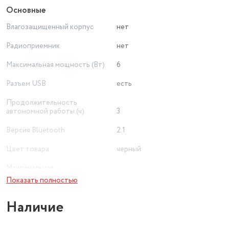
Основные
Влагозащищенный корпус
нет
Радиоприемник
нет
Максимальная мощность (Вт)
6
Разъем USB
есть
Продолжительность
автономной работы (ч)
3
Версия Bluetooth
2.1
Цвет товара
черный
Максимальная
воспроизводимая частота
20000 Гц
Показать полностью
Минимальная
Наличие
воспроизводимая частота
80 Гц
Диапазон воспроизводимых