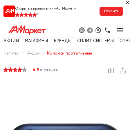
Открыть в приложении «АстМарке‪т‬»
Открыть
41
АКЦИИ
МАГАЗИНЫ
БРЕНДЫ
СПЛИТ-СИСТЕМЫ
СМА
Каталог
Аудио
Колонки портативные
4.8
4 отзыва