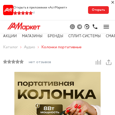
Открыть в приложении «АстМарке‪т‬»
Открыть
41
АКЦИИ
МАГАЗИНЫ
БРЕНДЫ
СПЛИТ-СИСТЕМЫ
СМА
Каталог
Аудио
Колонки портативные
нет отзывов