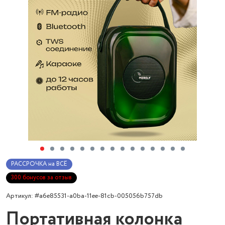
РАССРОЧКА на ВСЁ
300 бонусов за отзыв
Артикул: #a6e85531-a0ba-11ee-81cb-005056b757db
Портативная колонка