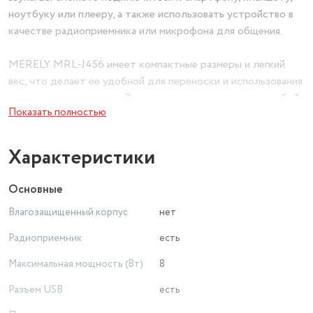
ноутбуку или плееру, а также использовать устройство в
качестве радиоприемника или микрофона для общения.
MERELY MRL-J456 имеет компактные размеры и легкий
вес, что делает ее удобной для переноски и использования
в различных ситуациях. Вы сможете взять колонку с собой
Показать полностью
на пикник, в поход или на пляж, чтобы наслаждаться
музыкой в любом месте.
Характеристики
Выбирая портативную колонку MERELY MRL-J456, вы
получаете отличный звук, разнообразие функций и
Основные
удобство использования. Наслаждайтесь качественным
Влагозащищенный корпус
нет
звуком и разнообразием возможностей с этим стильным и
функциональным устройством.
Радиоприемник
есть
Максимальная мощность (Вт)
8
Разъем USB
есть