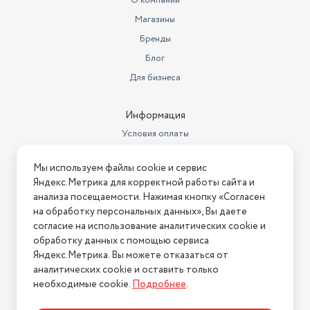
О компании
Гарантийный срок
1 год
Магазины
Емкость аккумулятора
1500 мА·ч
Бренды
Бренд
Блог
MERELY
Для бизнеса
Минимальная частота (Гц)
40
Максимальная частота (Гц)
18000
Информация
Условия оплаты
Особенности
FM-радио, ручка
Условия доставки
кабель для зарядки USB/Type-
Мы используем файлы cookie и сервис
Комплектация
Условия возврата
C, инструкция.
Яндекс.Метрика для корректной работы сайта и
Нашли ошибку на сайте?
Напишите нам
.
анализа посещаемости. Нажимая кнопку «Согласен
Наличие микрофона
Нет
на обработку персональных данных», Вы даете
2026 © Интернет-магазин "АстМаркет". У нас есть всё!
Конструктивные особенности
Подсветка
согласие на использование аналитических cookie и
обработку данных с помощью сервиса
Управление
кнопочное
Яндекс.Метрика. Вы можете отказаться от
аналитических cookie и оставить только
Политика конфиденциальности
Глубина
130 мм
необходимые cookie.
Подробнее
.
Время зарядки аккумулятора
150