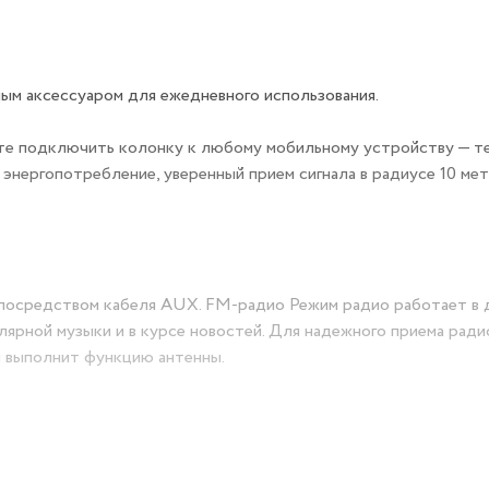
ым аксессуаром для ежедневного использования.
жете подключить колонку к любому мобильному устройству — 
е энергопотребление, уверенный прием сигнала в радиусе 10 мет
посредством кабеля AUX. FM-радио Режим радио работает в 
улярной музыки и в курсе новостей. Для надежного приема ради
 выполнит функцию антенны.
сто подключить к колонке USB-флешку или карту памяти mic