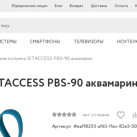
Юридическим лицам
Блог
Возврат
Доставка
Оплата
ИСТЕМЫ
СМАРТФОНЫ
ТЕЛЕВИЗОРЫ
НОУТБУ
ная колонка JETACCESS PBS-90 аквамарин
ETACCESS PBS-90 аквамари
нет отзывов
Артикул: #eaff8203-af65-11ec-82e5-0