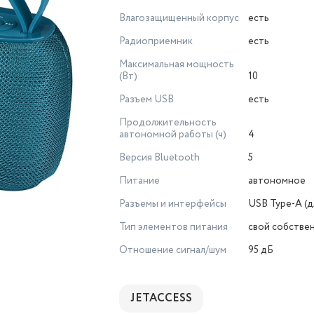
Влагозащищенный корпус
есть
Радиоприемник
есть
Максимальная мощность
(Вт)
10
Разъем USB
есть
Продолжительность
автономной работы (ч)
4
Версия Bluetooth
5
Питание
автономное
Разъемы и интерфейсы
USB Type-A (д
Тип элементов питания
свой собстве
Отношение сигнал/шум
95 дБ
JETACCESS