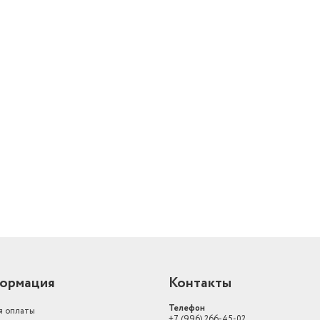
Производитель
Jet.A
Глубина
68.4 мм
Вес
0.536 кг
Беспроводная связь
bluetooth
й
ормация
Контакты
Телефон
я оплаты
+7 (996) 266-45-02