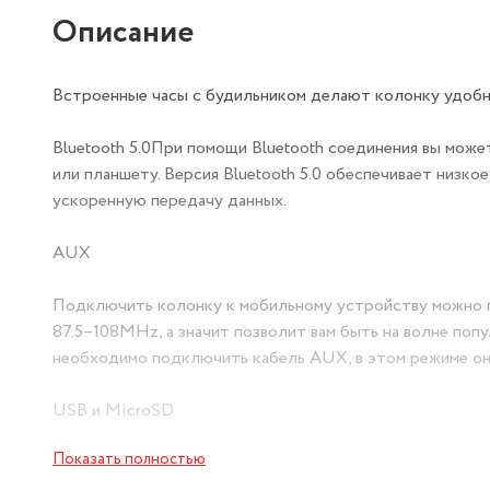
Описание
Встроенные часы с будильником делают колонку удобн
Bluetooth 5.0При помощи Bluetooth соединения вы мо
или планшету. Версия Bluetooth 5.0 обеспечивает низко
ускоренную передачу данных.
AUX
Подключить колонку к мобильному устройству можно 
87.5–108MHz, а значит позволит вам быть на волне поп
необходимо подключить кабель AUX, в этом режиме он
USB и MicroSD
Показать полностью
Для воспроизведения любимых аудиозаписей можно про