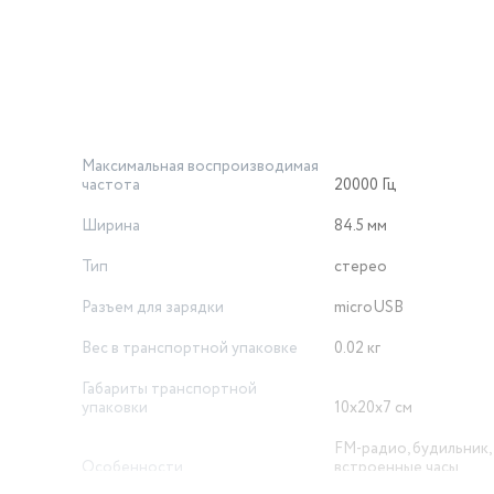
ри среднем уровне громкости полного заряда аккумулятора хв
. На максимальной громкости аккумулятор разрядится немного
на более длительное время работы. Кроме того, низкая темпер
 времени работы.
Максимальная воспроизводимая
частота
20000 Гц
Ширина
84.5 мм
Тип
стерео
Разъем для зарядки
microUSB
Вес в транспортной упаковке
0.02 кг
Габариты транспортной
упаковки
10х20х7 см
FM-радио, будильник,
Особенности
встроенные часы