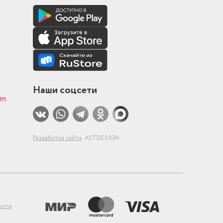
Наши соцсети
ам
.
Разработка сайта
ASTDESIGN
ости