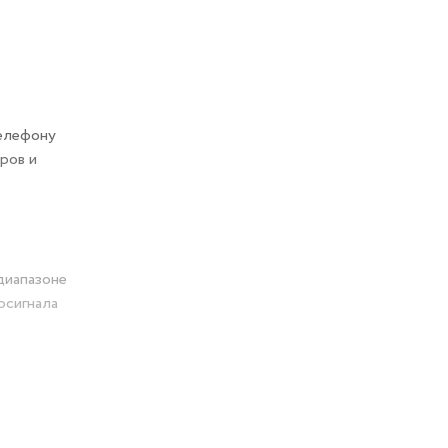
телефону
ров и
диапазоне
осигнала
roSD.