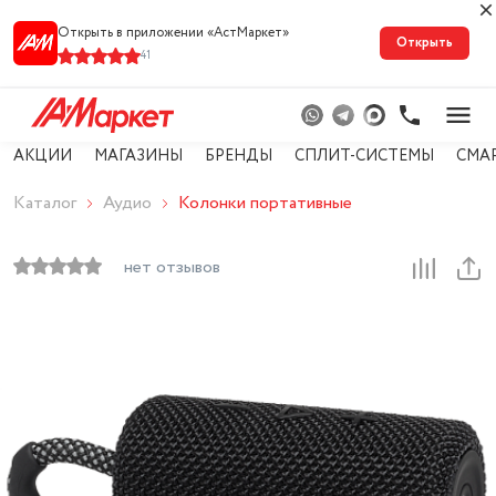
Открыть в приложении «АстМарке‪т‬»
Открыть
41
АКЦИИ
МАГАЗИНЫ
БРЕНДЫ
СПЛИТ-СИСТЕМЫ
СМА
Каталог
Аудио
Колонки портативные
нет отзывов