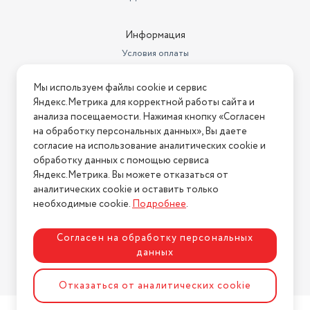
динамика
38.1 мм
Поддерживаемые кодеки
SBC
Информация
Габариты транспортной
Условия оплаты
упаковки
8.70х13х4.70 см
Условия доставки
Мы используем файлы cookie и сервис
Тип элементов питания
свой собственный
Условия возврата
Яндекс.Метрика для корректной работы сайта и
Нашли ошибку на сайте?
Напишите нам
.
Разъем для зарядки
USB Type-C
анализа посещаемости. Нажимая кнопку «Согласен
на обработку персональных данных», Вы даете
2026 © Интернет-магазин "АстМаркет". У нас есть всё!
Суммарная мощность
4.2 Вт
согласие на использование аналитических cookie и
обработку данных с помощью сервиса
150 минут зарядки хватает на 5
Яндекс.Метрика. Вы можете отказаться от
Время зарядки (ч)
часов работы
аналитических cookie и оставить только
Политика конфиденциальности
необходимые cookie.
Подробнее
.
Мощность фронтальных
каналов
4.2 Вт
Согласен на обработку персональных
Количество элементов
данных
питания
1
Разработка сайта
ASTDESIGN
Отказаться от аналитических cookie