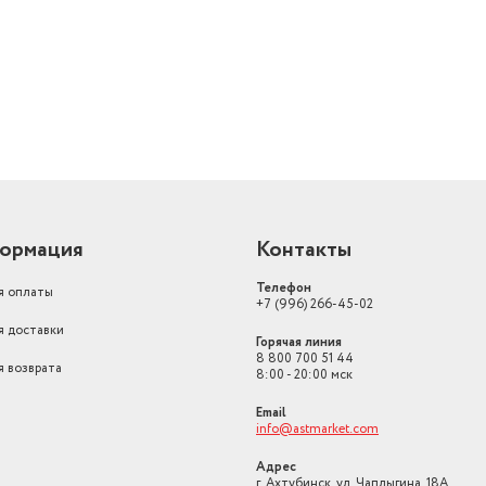
Архитектура процессора
bluetooth
Вес в транспортной упаковке
1 кг
Максимальная воспроизводимая
частота
20000 Гц
Минимальная воспроизводимая
частота
65 Гц
Диапазон воспроизводимых
ормация
Контакты
частот
65 - 20000 Гц
Телефон
я оплаты
Количество элементов питания
1
+7 (996) 266-45-02
я доставки
Горячая линия
1.3,
8 800 700 51 44
я возврата
8:00 - 20:00 мск
Email
info@astmarket.com
Адрес
г. Ахтубинск, ул. Чаплыгина, 18А