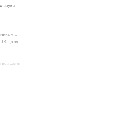
 звука.
амиком с
 JBL для
ться день
ельно