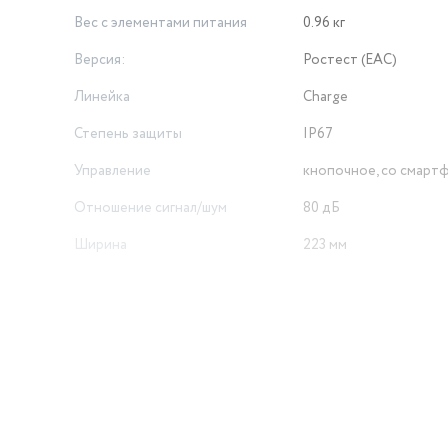
улятор позволяет заряжать внешние устройства, не выключая 
Вес c элементами питания
0.96 кг
Версия:
Ростест (EAC)
Линейка
Charge
Степень защиты
IP67
Управление
кнопочное, со смарт
Отношение сигнал/шум
80 дБ
Ширина
223 мм
Диаметр ВЧ-динамика
20 мм
Габариты транспортной
упаковки
14х26х13 см
Тип элементов питания
свой собственный
Разъем для зарядки
USB Type-C
й
Функции звука
синхронизация колон