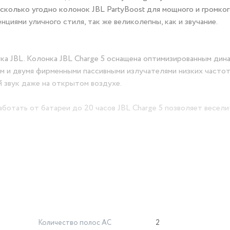
сколько угодно колонок JBL PartyBoost для мощного и громкого
циями уличного стиля, так же великолепны, как и звучание.
а JBL. Колонка JBL Charge 5 оснащена оптимизированным дин
 и двумя фирменными пассивными излучателями низких частот
 звук даже на открытом воздухе.
ботать от батареи до 20 часов JBL Charge 5 позволяет весели
сса IP67 колонку JBL Charge 5 можно брать куда угодно.
аншета и наслаждайся легендарным звуком JBL.
 стереозвучания и сколько угодно таких колонок для действит
Количество полос AC
2