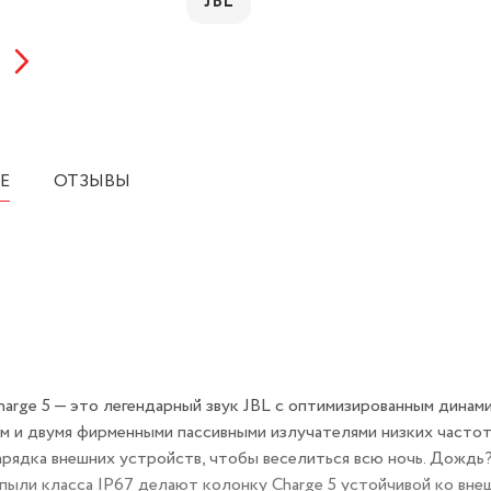
JBL
Е
ОТЗЫВЫ
harge 5 — это легендарный звук JBL с оптимизированным динам
 и двумя фирменными пассивными излучателями низких частот
арядка внешних устройств, чтобы веселиться всю ночь. Дождь
пыли класса IP67 делают колонку Charge 5 устойчивой ко вне