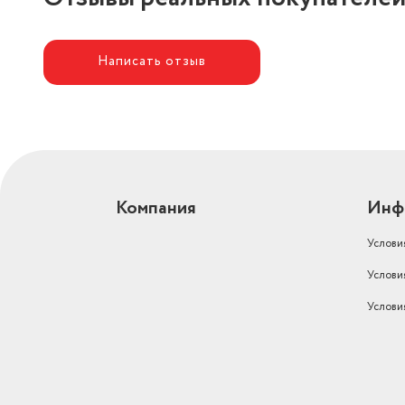
Высота товара в упаковке, в
метрах
0.093
Написать отзыв
Объем товара в упаковке, в
литрах
2.012
Материал корпуса
пластик
Гарантийный срок
12 мес.
Емкость аккумулятора
7500 мА·ч
Компания
Инф
Голосовой помощник
94 мм
Услови
Тип
моно
Услови
профили Bluetooth: A2DP 
Услови
Дополнительная информация
AVRCP 1.6