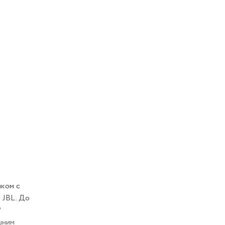
иком с
 JBL. До
?
шним