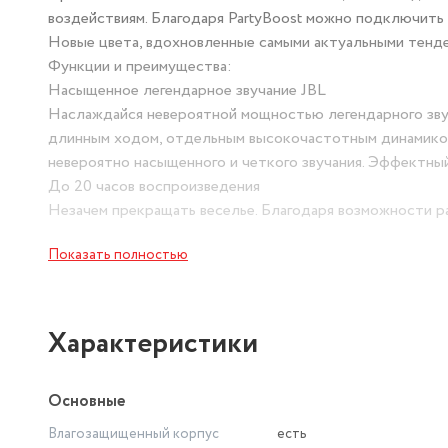
воздействиям. Благодаря PartyBoost можно подключить 
Новые цвета, вдохновленные самыми актуальными тенден
Функции и преимущества:
Насыщенное легендарное звучание JBL
Наслаждайся невероятной мощностью легендарного звук
длинным ходом, отдельным высокочастотным динамиком
невероятно насыщенного и четкого звучания. Эффектный
До 20 часов воспроизведения
Незачем прекращать веселье. Благодаря возможности ра
и ночь напролет.
Показать полностью
Защита от воды и пыли класса IP67
В бассейн. В парк. Благодаря защите от воды и пыли кла
Беспроводное соединение по Bluetooth
Подключай к колонке одновременно 2 смартфона или пл
Характеристики
Оттягивайся по полной с PartyBoost
Объедини 2 совместимые с PartyBoost колонки JBL для
Основные
незабываемой вечеринки.
Возможность зарядки внешних устройств
Влагозащищенный корпус
есть