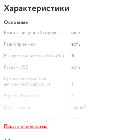
Характеристики
Основные
Влагозащищенный корпус
есть
Радиоприемник
есть
Максимальная мощность (Вт)
10
Разъем USB
есть
Продолжительность
автономной работы (ч)
7
Версия Bluetooth
5
Цвет товара
черный
Вес товара в упаковке, (кг)
0.45
Показать полностью
Питание
от аккумулятора