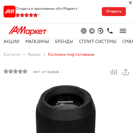
Открыть в приложении «АстМарке‪т‬»
Открыть
41
АКЦИИ
МАГАЗИНЫ
БРЕНДЫ
СПЛИТ-СИСТЕМЫ
СМА
Каталог
Аудио
Колонки портативные
нет отзывов