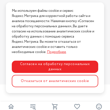
воспроизводимая частота
20000 Гц
Условия доставки
Мы используем файлы cookie и сервис
Минимальная
Условия возврата
Яндекс.Метрика для корректной работы сайта и
воспроизводимая частота
20 Гц
Нашли ошибку на сайте?
Напишите нам
.
анализа посещаемости. Нажимая кнопку «Согласен
Диапазон воспроизводимых
на обработку персональных данных», Вы даете
2026 © Интернет-магазин "АстМаркет". У нас есть всё!
частот
20 - 20000 Гц
согласие на использование аналитических cookie и
обработку данных с помощью сервиса
Яндекс.Метрика. Вы можете отказаться от
аналитических cookie и оставить только
Политика конфиденциальности
необходимые cookie.
Подробнее
.
Согласен на обработку персональных
данных
Разработка сайта
ASTDESIGN
Отказаться от аналитических cookie