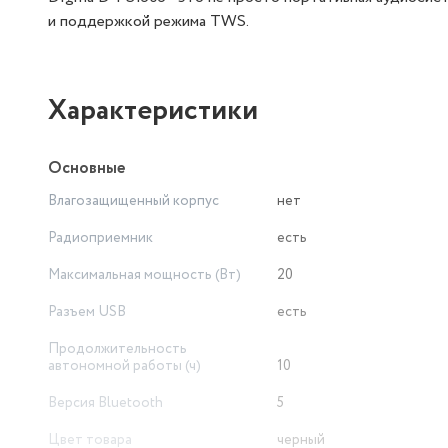
и поддержкой режима TWS.
Характеристики
Основные
Влагозащищенный корпус
нет
Радиоприемник
есть
Максимальная мощность (Вт)
20
Разъем USB
есть
Продолжительность
автономной работы (ч)
10
Версия Bluetooth
5
Цвет товара
черный