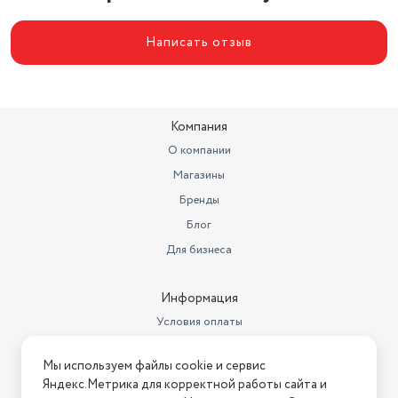
Написать отзыв
Компания
О компании
Магазины
Бренды
Блог
Для бизнеса
Информация
Условия оплаты
Условия доставки
Мы используем файлы cookie и сервис
Условия возврата
Яндекс.Метрика для корректной работы сайта и
Нашли ошибку на сайте?
Напишите нам
.