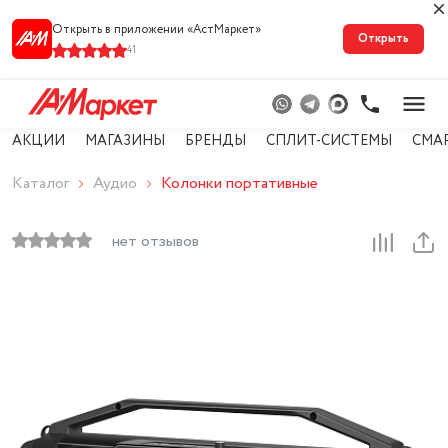
Открыть в приложении «АстМарке‪т‬»
Открыть
41
АКЦИИ
МАГАЗИНЫ
БРЕНДЫ
СПЛИТ-СИСТЕМЫ
СМА
Каталог
Аудио
Колонки портативные
нет отзывов