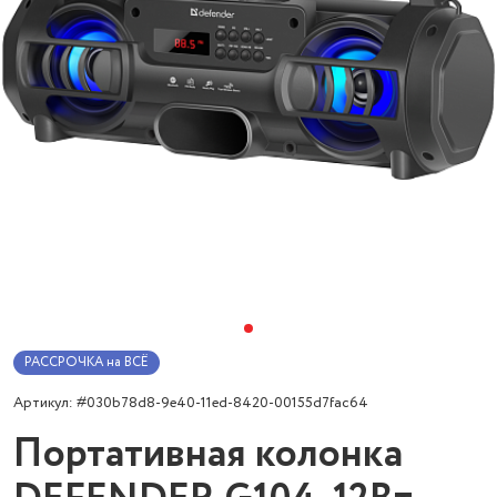
РАССРОЧКА на ВСЁ
Артикул: #030b78d8-9e40-11ed-8420-00155d7fac64
Портативная колонка