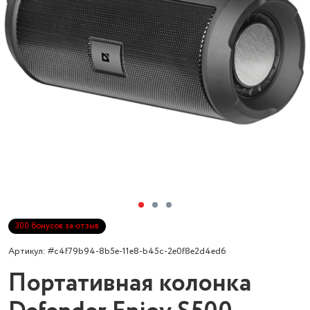
300 бонусов за отзыв
Артикул: #c4f79b94-8b5e-11e8-b45c-2e0f8e2d4ed6
Портативная колонка