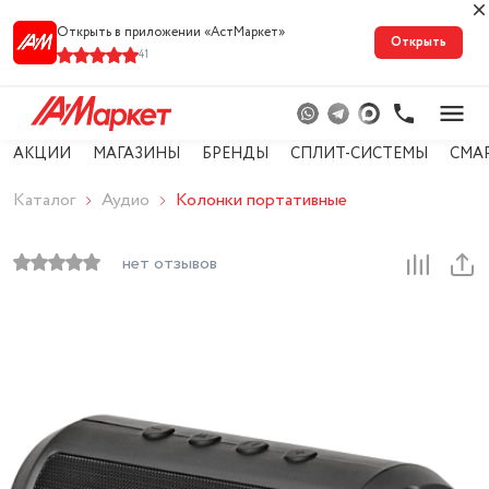
Открыть в приложении «АстМарке‪т‬»
Открыть
41
АКЦИИ
МАГАЗИНЫ
БРЕНДЫ
СПЛИТ-СИСТЕМЫ
СМА
Каталог
Аудио
Колонки портативные
нет отзывов