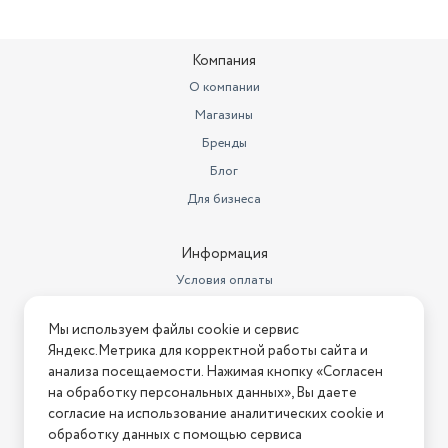
Тип элементов питания
свой собственный
Компания
Максимальная
воспроизводимая частота
20000 Гц
О компании
Магазины
Минимальная
воспроизводимая частота
80 Гц
Бренды
Блог
Диапазон воспроизводимых
частот
80 - 20000 Гц
Для бизнеса
Размер VESA
140x65x65 мм
Информация
Поддержка звуковых
Условия оплаты
форматов
microSD
Условия доставки
Мы используем файлы cookie и сервис
Условия возврата
Яндекс.Метрика для корректной работы сайта и
Нашли ошибку на сайте?
Напишите нам
.
анализа посещаемости. Нажимая кнопку «Согласен
на обработку персональных данных», Вы даете
2026 © Интернет-магазин "АстМаркет". У нас есть всё!
согласие на использование аналитических cookie и
обработку данных с помощью сервиса