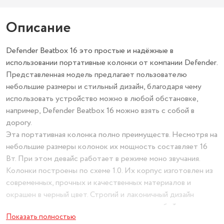
Описание
Defender Beatbox 16 это простые и надёжные в
использовании портативные колонки от компании Defender.
Представленная модель предлагает пользователю
небольшие размеры и стильный дизайн, благодаря чему
использовать устройство можно в любой обстановке,
например, Defender Beatbox 16 можно взять с собой в
дорогу.
Эта портативная колонка полно преимуществ. Несмотря на
небольшие размеры колонок их мощность составляет 16
Вт. При этом девайс работает в режиме моно звучания.
Колонки построены по схеме 1.0. Их корпус изготовлен из
современных, прочных и качественных материалов и
окрашен в черный цвет. Строгий и лаконичный дизайн
корпуса позволяет колонкам вписаться в любой интерьер и
Показать полностью
занять своё место на рабочем столе пользователя. Питание