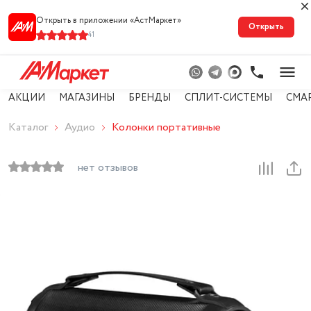
Открыть в приложении «АстМарке‪т‬»
Открыть
41
АКЦИИ
МАГАЗИНЫ
БРЕНДЫ
СПЛИТ-СИСТЕМЫ
СМА
Каталог
Аудио
Колонки портативные
нет отзывов