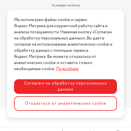
Условия оплаты
Условия доставки
Мы используем файлы cookie и сервис
Условия возврата
Яндекс.Метрика для корректной работы сайта и
Нашли ошибку на сайте?
Напишите нам
.
анализа посещаемости. Нажимая кнопку «Согласен
на обработку персональных данных», Вы даете
2026 © Интернет-магазин "АстМаркет". У нас есть всё!
согласие на использование аналитических cookie и
обработку данных с помощью сервиса
Яндекс.Метрика. Вы можете отказаться от
аналитических cookie и оставить только
Политика конфиденциальности
необходимые cookie.
Подробнее
.
Согласен на обработку персональных
данных
Разработка сайта
ASTDESIGN
Отказаться от аналитических cookie