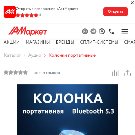
Открыть в приложении «АстМарке‪т‬»
Открыть
41
АКЦИИ
МАГАЗИНЫ
БРЕНДЫ
СПЛИТ-СИСТЕМЫ
СМА
Каталог
Аудио
Колонки портативные
нет отзывов