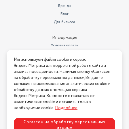
Максимальная
Бренды
воспроизводимая частота
20 000
Блог
Минимальная
Для бизнеса
воспроизводимая частота
120
Гарантийный срок
6 мес
Информация
Условия оплаты
Страна-изготовитель
Китай
Условия доставки
Время зарядки аккумулятора
90
Мы используем файлы cookie и сервис
Условия возврата
Яндекс.Метрика для корректной работы сайта и
Максимальная частота (Гц)
20000
Нашли ошибку на сайте?
Напишите нам
.
анализа посещаемости. Нажимая кнопку «Согласен
на обработку персональных данных», Вы даете
Диапазон воспроизводимых
2026 © Интернет-магазин "АстМаркет". У нас есть всё!
частот
согласие на использование аналитических cookie и
120 - 20000 Гц
обработку данных с помощью сервиса
Доп. опции колонок
Bluetooth
Яндекс.Метрика. Вы можете отказаться от
аналитических cookie и оставить только
Политика конфиденциальности
Ширина предмета
7,3
необходимые cookie.
Подробнее
.
Высота предмета
18
Согласен на обработку персональных
Время зарядки
1 час 30 минут
данных