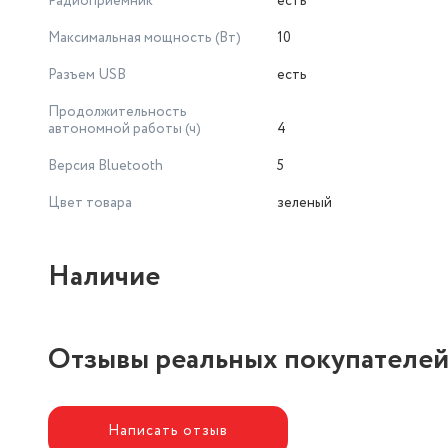
Радиоприемник
есть
Bluetooth
Версия Bluetooth
Максимальная мощность (Вт)
10
5.0
Разъемы и интерфейсы
Разъем USB
есть
AUX 3.5мм., TF-карта, USB 2.0
Продолжительность
Разъем для зарядки
автономной работы (ч)
4
microUSB
Версия Bluetooth
5
Цвет товара
зеленый
Наличие
Отзывы реальных покупателе
Написать отзыв