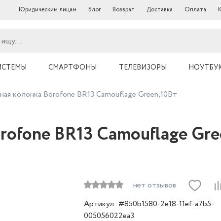
Юридическим лицам
Блог
Возврат
Доставка
Оплата
ИСТЕМЫ
СМАРТФОНЫ
ТЕЛЕВИЗОРЫ
НОУТБУ
ная колонка Borofone BR13 Camouflage Green,10Вт
rofone BR13 Camouflage Gre
нет отзывов
Артикул: #850b1580-2e18-11ef-a7b5-
005056022ea3