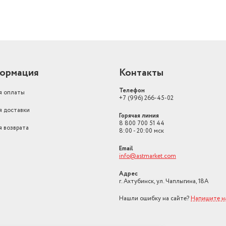
ормация
Контакты
Телефон
я оплаты
+7 (996) 266-45-02
я доставки
Горячая линия
8 800 700 51 44
я возврата
8:00 - 20:00 мск
Email
info@astmarket.com
Адрес
г. Ахтубинск, ул. Чаплыгина, 18А
Нашли ошибку на сайте?
Напишите н