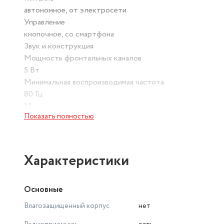
автономное, от электросети
Управление
кнопочное, со смартфона
Звук и конструкция
Мощность фронтальных каналов
5 Вт
Минимальная воспроизводимая частота
80 Гц
Максимальная воспроизводимая частота
Показать полностью
20000 Гц
Материал корпуса
пластик
Количество полос AC
Характеристики
2
Диаметр динамика сабвуфера
Основные
52 мм
Подключение
Влагозащищенный корпус
нет
Беспроводная связь