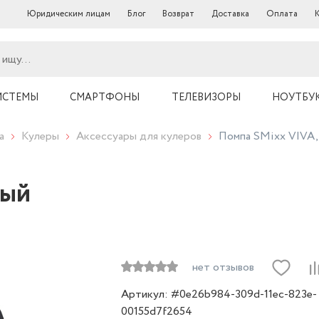
Юридическим лицам
Блог
Возврат
Доставка
Оплата
ИСТЕМЫ
СМАРТФОНЫ
ТЕЛЕВИЗОРЫ
НОУТБУ
а
Кулеры
Аксессуары для кулеров
Помпа SMixx VIVA,
ный
нет отзывов
Артикул: #0e26b984-309d-11ec-823e-
00155d7f2654