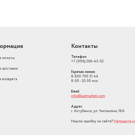
ормация
Контакты
Телефон
я оплаты
+7 (996) 266-45-02
я доставки
Горячая линия
8 800 700 51 44
я возврата
8:00 - 20:00 мск
Email
info@astmarket.com
Адрес
г. Ахтубинск, ул. Чаплыгина, 18А
Нашли ошибку на сайте?
Напишите н