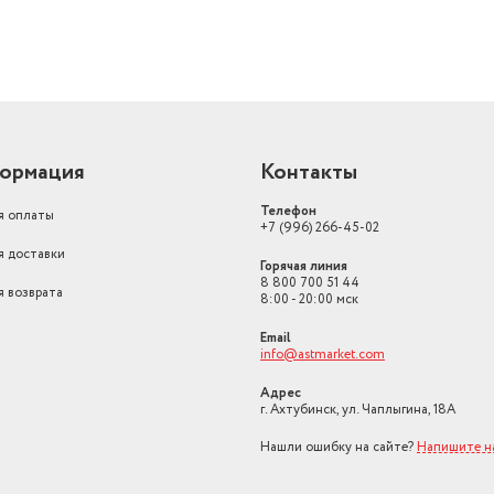
ормация
Контакты
Телефон
я оплаты
+7 (996) 266-45-02
я доставки
Горячая линия
8 800 700 51 44
я возврата
8:00 - 20:00 мск
Email
info@astmarket.com
Адрес
г. Ахтубинск, ул. Чаплыгина, 18А
Нашли ошибку на сайте?
Напишите н