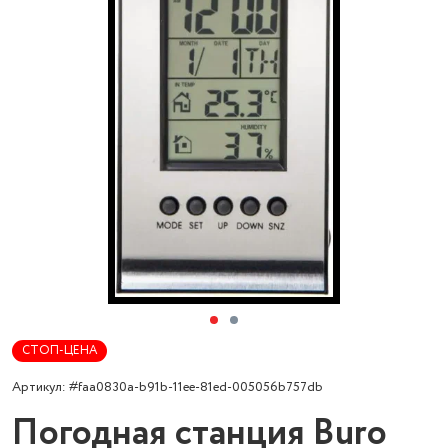
СТОП-ЦЕНА
Артикул: #faa0830a-b91b-11ee-81ed-005056b757db
Погодная станция Buro