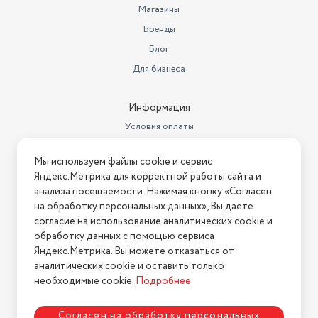
Магазины
Бренды
Блог
Для бизнеса
Информация
Условия оплаты
Условия доставки
Мы используем файлы cookie и сервис
Условия возврата
Яндекс.Метрика для корректной работы сайта и
Нашли ошибку на сайте?
Напишите нам
.
анализа посещаемости. Нажимая кнопку «Согласен
на обработку персональных данных», Вы даете
2026 © Интернет-магазин "АстМаркет". У нас есть всё!
согласие на использование аналитических cookie и
обработку данных с помощью сервиса
Яндекс.Метрика. Вы можете отказаться от
аналитических cookie и оставить только
Политика конфиденциальности
необходимые cookie.
Подробнее
.
Согласен на обработку персональных