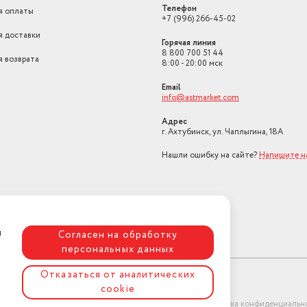
Телефон
я оплаты
+7 (996) 266-45-02
я доставки
Горячая линия
8 800 700 51 44
я возврата
8:00 - 20:00 мск
Email
info@astmarket.com
Адрес
г. Ахтубинск, ул. Чаплыгина, 18А
Нашли ошибку на сайте?
Напишите н
я
Согласен на обработку
персональных данных
Отказаться от аналитических
cookie
ет-магазин "АстМаркет". У нас есть всё!
Политика конфиденциальн