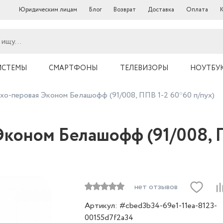
Юридическим лицам
Блог
Возврат
Доставка
Оплата
ИСТЕМЫ
СМАРТФОНЫ
ТЕЛЕВИЗОРЫ
НОУТБУ
хо-перовая Эконом Белашофф (91/008, ППВ 1-2 60*60 п/пух)
коном Белашофф (91/008, П
нет отзывов
Артикул: #cbed3b34-69e1-11ea-8123-
00155d7f2a34