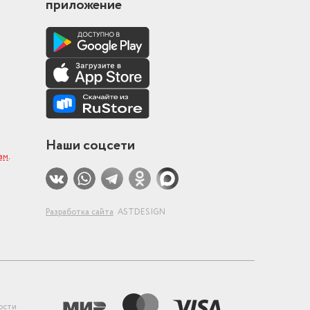
приложение
Наши соцсети
ам
.
Разработка сайта
ASTDESIGN
ости