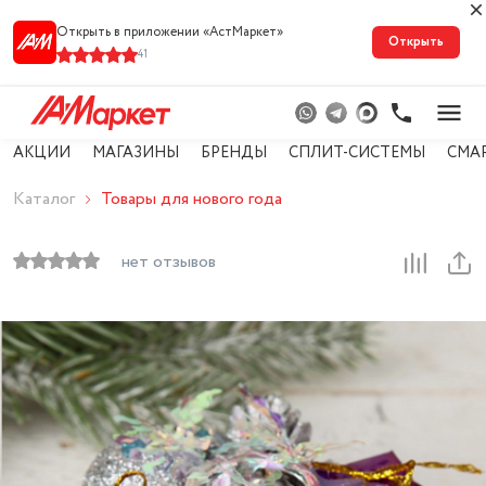
Открыть в приложении «АстМарке‪т‬»
Открыть
41
АКЦИИ
МАГАЗИНЫ
БРЕНДЫ
СПЛИТ-СИСТЕМЫ
СМА
Каталог
Товары для нового года
нет отзывов