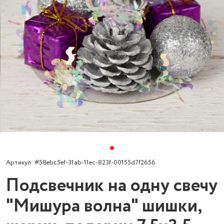
Артикул: #58ebc5ef-31ab-11ec-823f-00155d7f2656
Подсвечник на одну свечу
"Мишура волна" шишки,