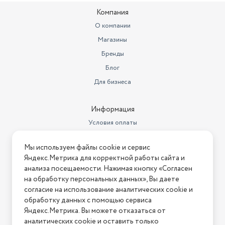
Компания
О компании
Магазины
Бренды
Блог
Для бизнеса
Информация
Условия оплаты
Условия доставки
Мы используем файлы cookie и сервис
Условия возврата
Яндекс.Метрика для корректной работы сайта и
Нашли ошибку на сайте?
Напишите нам
.
анализа посещаемости. Нажимая кнопку «Согласен
на обработку персональных данных», Вы даете
2026 © Интернет-магазин "АстМаркет". У нас есть всё!
согласие на использование аналитических cookie и
обработку данных с помощью сервиса
Яндекс.Метрика. Вы можете отказаться от
аналитических cookie и оставить только
Политика конфиденциальности