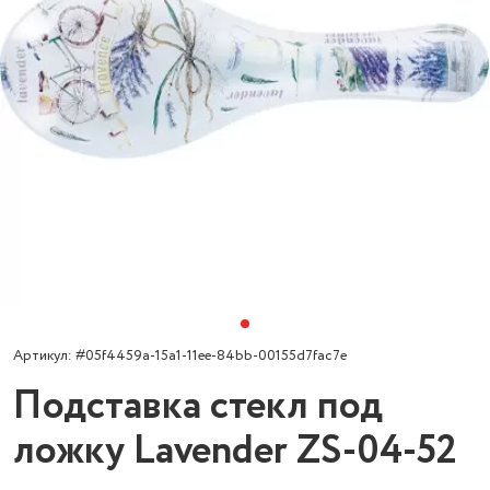
Артикул: #05f4459a-15a1-11ee-84bb-00155d7fac7e
Подставка стекл под
ложку Lavender ZS-04-52