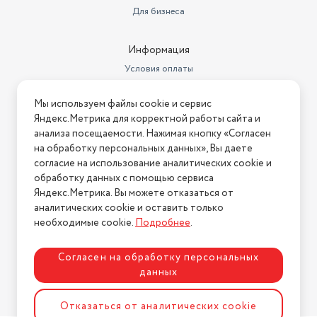
Для бизнеса
Информация
Условия оплаты
Условия доставки
Мы используем файлы cookie и сервис
Условия возврата
Яндекс.Метрика для корректной работы сайта и
Нашли ошибку на сайте?
Напишите нам
.
анализа посещаемости. Нажимая кнопку «Согласен
на обработку персональных данных», Вы даете
2026 © Интернет-магазин "АстМаркет". У нас есть всё!
согласие на использование аналитических cookie и
обработку данных с помощью сервиса
Яндекс.Метрика. Вы можете отказаться от
аналитических cookie и оставить только
Политика конфиденциальности
необходимые cookie.
Подробнее
.
Согласен на обработку персональных
данных
Разработка сайта
ASTDESIGN
Отказаться от аналитических cookie