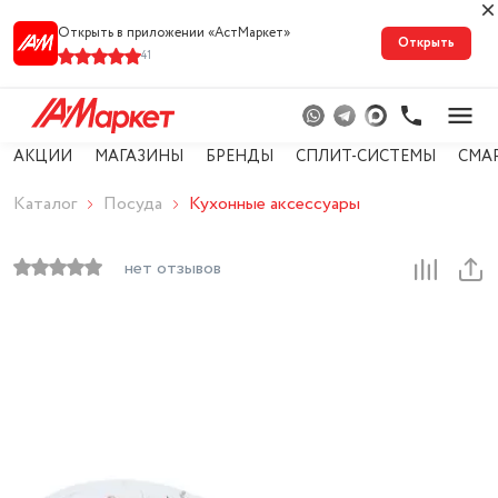
Открыть в приложении «АстМарке‪т‬»
Открыть
41
АКЦИИ
МАГАЗИНЫ
БРЕНДЫ
СПЛИТ-СИСТЕМЫ
СМА
Каталог
Посуда
Кухонные аксессуары
нет отзывов