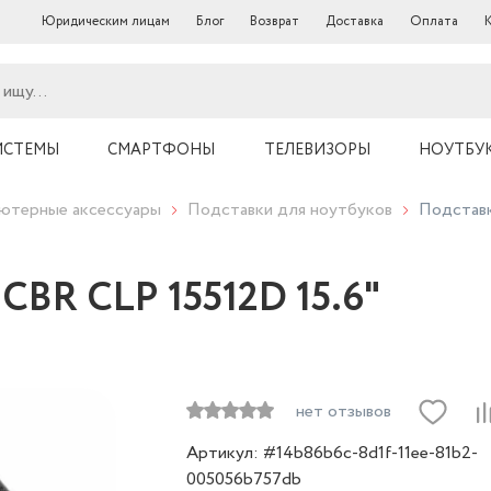
Юридическим лицам
Блог
Возврат
Доставка
Оплата
ИСТЕМЫ
СМАРТФОНЫ
ТЕЛЕВИЗОРЫ
НОУТБУ
ютерные аксессуары
Подставки для ноутбуков
Подставк
CBR CLP 15512D 15.6"
нет отзывов
Артикул: #14b86b6c-8d1f-11ee-81b2-
005056b757db