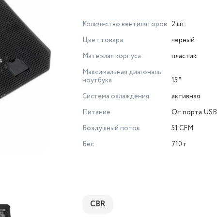
Количество вентиляторов
2 шт.
Цвет товара
черный
Материал корпуса
пластик
Максимальная диагональ
ноутбука
15 "
Система охлаждения
активная
Питание
От порта USB
Воздушный поток
51 CFM
Вес
710 г
CBR