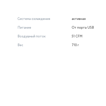
Система охлаждения
активная
Питание
От порта USB
Воздушный поток
51 CFM
Вес
710 г
й