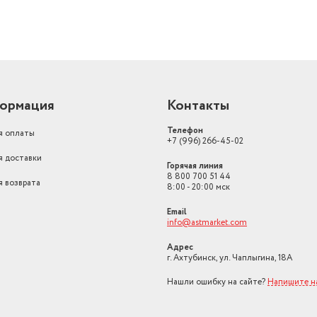
ормация
Контакты
Телефон
я оплаты
+7 (996) 266-45-02
я доставки
Горячая линия
8 800 700 51 44
я возврата
8:00 - 20:00 мск
Email
info@astmarket.com
Адрес
г. Ахтубинск, ул. Чаплыгина, 18А
Нашли ошибку на сайте?
Напишите н