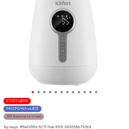
СТОП-ЦЕНА
РАССРОЧКА на ВСЁ
300 бонусов за отзыв
Артикул: #9a105ffd-927f-11ee-9931-005056b793b9