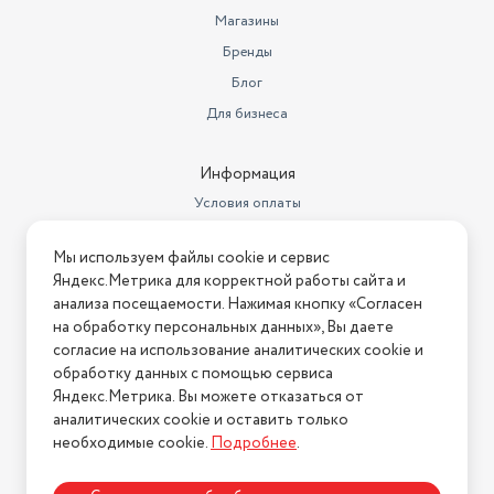
Магазины
Объем товара в упаковке, в
Бренды
литрах
4.05
Блог
Страна-изготовитель
Китай
Для бизнеса
Подходит для бутылочек
330 мл
Информация
Условия оплаты
Условия доставки
Мы используем файлы cookie и сервис
Условия возврата
Яндекс.Метрика для корректной работы сайта и
Нашли ошибку на сайте?
Напишите нам
.
анализа посещаемости. Нажимая кнопку «Согласен
на обработку персональных данных», Вы даете
2026 © Интернет-магазин "АстМаркет". У нас есть всё!
согласие на использование аналитических cookie и
обработку данных с помощью сервиса
Яндекс.Метрика. Вы можете отказаться от
аналитических cookie и оставить только
Политика конфиденциальности
необходимые cookie.
Подробнее
.