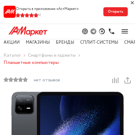
Открыть в приложении «АстМарке‪т‬»
Открыть
41
АКЦИИ
МАГАЗИНЫ
БРЕНДЫ
СПЛИТ-СИСТЕМЫ
СМА
Каталог
Смартфоны и гаджеты
Планшетные компьютеры
нет отзывов