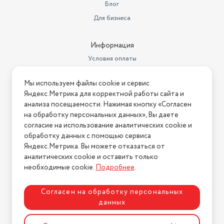
Блог
метрах
0.1
Для бизнеса
Ширина товара в упаковке, в
метрах
0.15
Информация
Длина товара в упаковке, в
Условия оплаты
метрах
0.25
Условия доставки
Тип разъема для зарядки
USB Type-C
Мы используем файлы cookie и сервис
Условия возврата
Яндекс.Метрика для корректной работы сайта и
Материал корпуса
металл
Нашли ошибку на сайте?
Напишите нам
.
анализа посещаемости. Нажимая кнопку «Согласен
на обработку персональных данных», Вы даете
Емкость аккумулятора
8840 мАч
2026 © Интернет-магазин "АстМаркет". У нас есть всё!
согласие на использование аналитических cookie и
Операционная система
Android
обработку данных с помощью сервиса
Яндекс.Метрика. Вы можете отказаться от
Вес
490 г
аналитических cookie и оставить только
Политика конфиденциальности
необходимые cookie.
Подробнее
.
Разрешение основной камеры
13 МП
Разрешение фронтальной
Согласен на обработку персональных
камеры
8 МП
данных
Стандарт Wi-Fi
802.11ax
Разработка сайта
ASTDESIGN