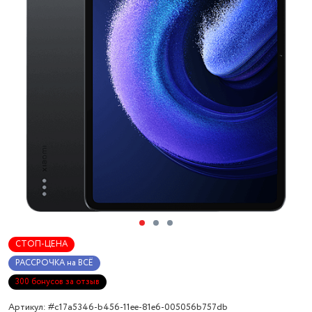
СТОП-ЦЕНА
РАССРОЧКА на ВСЁ
300 бонусов за отзыв
Артикул: #c17a5346-b456-11ee-81e6-005056b757db