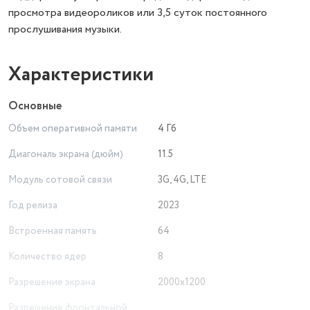
просмотра видеороликов или 3,5 суток постоянного
прослушивания музыки.
Характеристики
Основные
Объем оперативной памяти
4 Гб
Диагональ экрана (дюйм)
11.5
Модуль сотовой связи
3G, 4G, LTE
Год релиза
2023
Встроенная память
64
Количество ядер
8
Разрешение экрана
2000x1200
Разрешение фронтальной