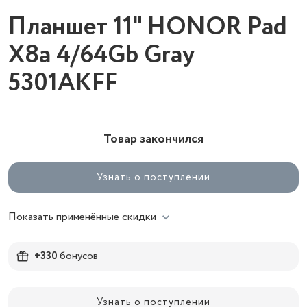
Планшет 11" HONOR Pad
X8а 4/64Gb Gray
5301AKFF
Товар закончился
Узнать о поступлении
Показать применённые скидки
+330
бонусов
Узнать о поступлении