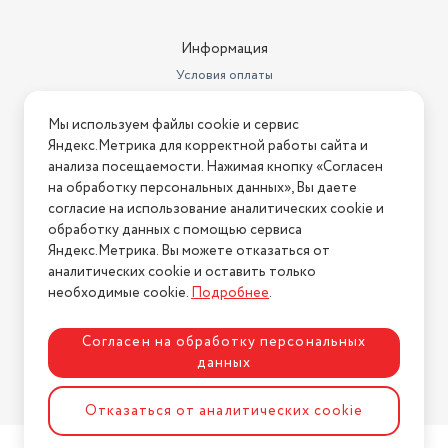
Информация
Условия оплаты
Условия доставки
Мы используем файлы cookie и сервис
Условия возврата
Яндекс.Метрика для корректной работы сайта и
Нашли ошибку на сайте?
Напишите нам
.
анализа посещаемости. Нажимая кнопку «Согласен
на обработку персональных данных», Вы даете
2026 © Интернет-магазин "АстМаркет". У нас есть всё!
согласие на использование аналитических cookie и
обработку данных с помощью сервиса
Яндекс.Метрика. Вы можете отказаться от
аналитических cookie и оставить только
Политика конфиденциальности
необходимые cookie.
Подробнее
.
Согласен на обработку персональных
данных
Разработка сайта
ASTDESIGN
Отказаться от аналитических cookie