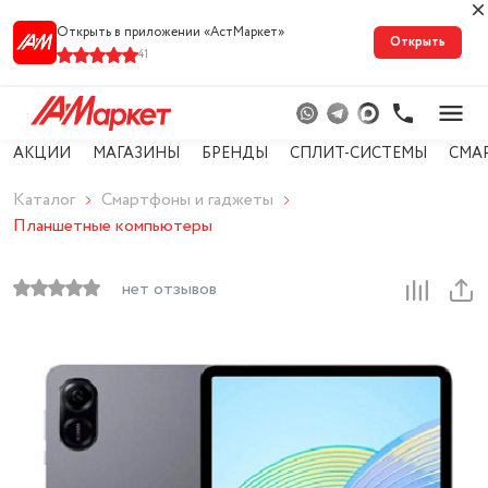
Открыть в приложении «АстМарке‪т‬»
Открыть
41
АКЦИИ
МАГАЗИНЫ
БРЕНДЫ
СПЛИТ-СИСТЕМЫ
СМА
Каталог
Смартфоны и гаджеты
Планшетные компьютеры
нет отзывов