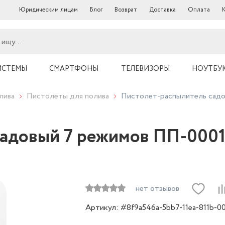
Юридическим лицам
Блог
Возврат
Доставка
Оплата
ИСТЕМЫ
СМАРТФОНЫ
ТЕЛЕВИЗОРЫ
НОУТБУ
лива
Пистолеты для полива
Пистолет-распылитель садо
адовый 7 режимов ПП-0001
нет отзывов
Артикул: #8f9a546a-5bb7-11ea-811b-0