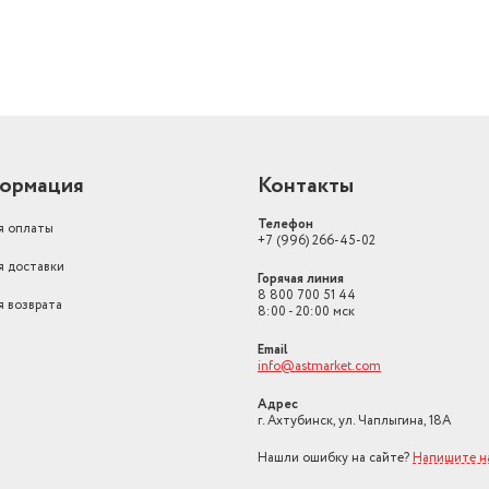
ормация
Контакты
Телефон
я оплаты
+7 (996) 266-45-02
я доставки
Горячая линия
8 800 700 51 44
я возврата
8:00 - 20:00 мск
Email
info@astmarket.com
Адрес
г. Ахтубинск, ул. Чаплыгина, 18А
Нашли ошибку на сайте?
Напишите н