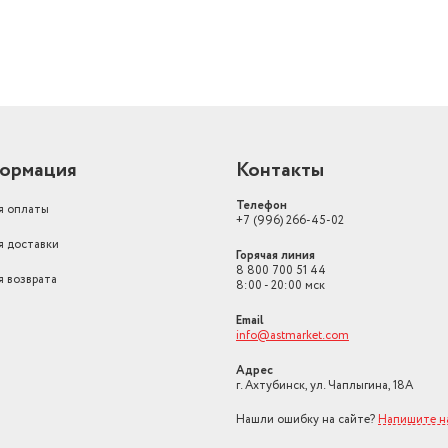
ормация
Контакты
Телефон
я оплаты
+7 (996) 266-45-02
я доставки
Горячая линия
8 800 700 51 44
я возврата
8:00 - 20:00 мск
Email
info@astmarket.com
Адрес
г. Ахтубинск, ул. Чаплыгина, 18А
Нашли ошибку на сайте?
Напишите н