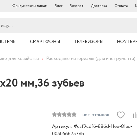
Юридическим лицам
Блог
Возврат
Доставка
Оплата
ИСТЕМЫ
СМАРТФОНЫ
ТЕЛЕВИЗОРЫ
НОУТБУ
ике для хозяйства
Расходные материалы (для инструмента)
х20 мм,36 зубьев
нет отзывов
Артикул: #caf9cdf6-886d-11ee-81ac-
005056b757db