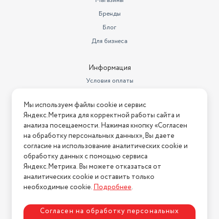
Магазины
Бренды
Блог
Для бизнеса
Информация
Условия оплаты
Условия доставки
Мы используем файлы cookie и сервис
Условия возврата
Яндекс.Метрика для корректной работы сайта и
Нашли ошибку на сайте?
Напишите нам
.
анализа посещаемости. Нажимая кнопку «Согласен
на обработку персональных данных», Вы даете
2026 © Интернет-магазин "АстМаркет". У нас есть всё!
согласие на использование аналитических cookie и
обработку данных с помощью сервиса
Яндекс.Метрика. Вы можете отказаться от
аналитических cookie и оставить только
Политика конфиденциальности
необходимые cookie.
Подробнее
.
Согласен на обработку персональных