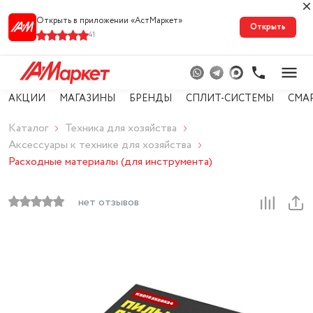
Открыть в приложении «АстМарке‪т‬»
Открыть
41
АКЦИИ
МАГАЗИНЫ
БРЕНДЫ
СПЛИТ-СИСТЕМЫ
СМА
Каталог
Техника для хозяйства
Аксессуары к технике для хозяйства
Расходные материалы (для инструмента)
нет отзывов