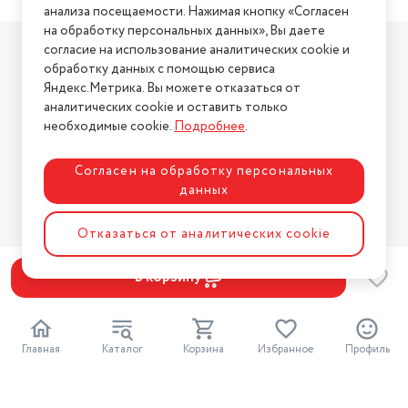
анализа посещаемости. Нажимая кнопку «Согласен
на обработку персональных данных», Вы даете
Компания
согласие на использование аналитических cookie и
О компании
обработку данных с помощью сервиса
Яндекс.Метрика. Вы можете отказаться от
Магазины
аналитических cookie и оставить только
Бренды
необходимые cookie.
Подробнее
.
Блог
Для бизнеса
Согласен на обработку персональных
данных
Информация
Отказаться от аналитических cookie
Условия оплаты
Условия доставки
В корзину
Условия возврата
Нашли ошибку на сайте?
Напишите нам
.
Главная
Каталог
Корзина
Избранное
Профиль
2026 © Интернет-магазин "АстМаркет". У нас есть всё!