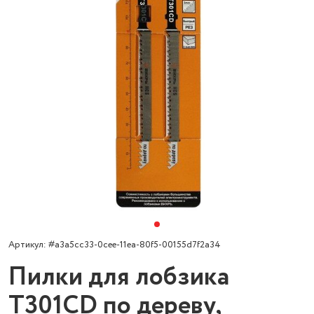
Артикул: #a3a5cc33-0cee-11ea-80f5-00155d7f2a34
Пилки для лобзика
T301CD по дереву,