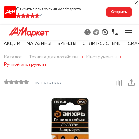
Открыть в приложении «АстМарке‪т‬»
Открыть
41
АКЦИИ
МАГАЗИНЫ
БРЕНДЫ
СПЛИТ-СИСТЕМЫ
СМА
Каталог
Техника для хозяйства
Инструменты
Ручной инструмент
нет отзывов