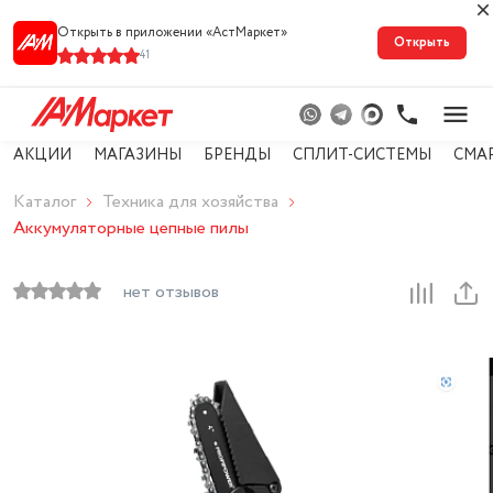
Открыть в приложении «АстМарке‪т‬»
Открыть
41
АКЦИИ
МАГАЗИНЫ
БРЕНДЫ
СПЛИТ-СИСТЕМЫ
СМА
Каталог
Техника для хозяйства
Аккумуляторные цепные пилы
нет отзывов