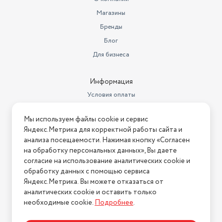
Магазины
Бренды
Блог
Для бизнеса
Информация
Условия оплаты
Условия доставки
Мы используем файлы cookie и сервис
Условия возврата
Яндекс.Метрика для корректной работы сайта и
Нашли ошибку на сайте?
Напишите нам
.
анализа посещаемости. Нажимая кнопку «Согласен
на обработку персональных данных», Вы даете
2026 © Интернет-магазин "АстМаркет". У нас есть всё!
согласие на использование аналитических cookie и
обработку данных с помощью сервиса
Яндекс.Метрика. Вы можете отказаться от
аналитических cookie и оставить только
Политика конфиденциальности
необходимые cookie.
Подробнее
.