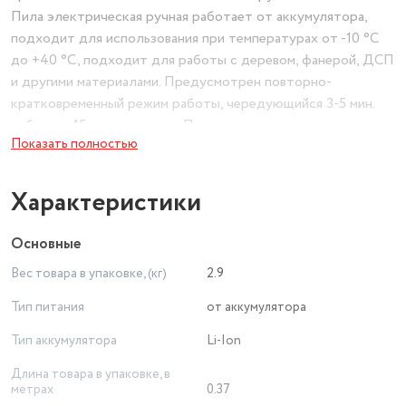
Пила электрическая ручная работает от аккумулятора,
подходит для использования при температурах от -10 °C
до +40 °C, подходит для работы с деревом, фанерой, ДСП
и другими материалами. Предусмотрен повторно-
кратковременный режим работы, чередующийся 3-5 мин.
работы с 15 мин. перерыва. Пила аккумуляторная садовая -
Показать полностью
это удобный и эффективный инструмент для распила
различных материалов. Садовая пила аккумуляторная имеет
небольшие размеры и вес, что позволяет использовать ее в
Характеристики
труднодоступных местах и при выполнении работ на
высоте. Благодаря использованию аккумуляторной батареи,
Основные
аккумуляторная садовая пила не требует подключения к
Вес товара в упаковке, (кг)
2.9
электросети и может работать на протяжении
длительного времени без подзарядки.
Тип питания
от аккумулятора
Тип аккумулятора
Li-Ion
Длина товара в упаковке, в
метрах
0.37