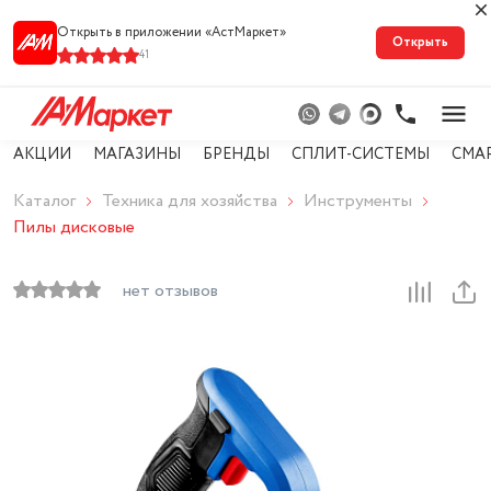
Открыть в приложении «АстМарке‪т‬»
Открыть
41
АКЦИИ
МАГАЗИНЫ
БРЕНДЫ
СПЛИТ-СИСТЕМЫ
СМА
Каталог
Техника для хозяйства
Инструменты
Пилы дисковые
нет отзывов