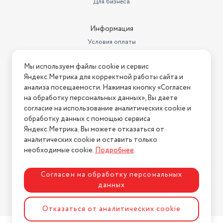
Для бизнеса
Информация
Условия оплаты
Условия доставки
Мы используем файлы cookie и сервис
Условия возврата
Яндекс.Метрика для корректной работы сайта и
Нашли ошибку на сайте?
Напишите нам
.
анализа посещаемости. Нажимая кнопку «Согласен
на обработку персональных данных», Вы даете
2026 © Интернет-магазин "АстМаркет". У нас есть всё!
согласие на использование аналитических cookie и
обработку данных с помощью сервиса
Яндекс.Метрика. Вы можете отказаться от
аналитических cookie и оставить только
Политика конфиденциальности
необходимые cookie.
Подробнее
.
Согласен на обработку персональных
данных
Разработка сайта
ASTDESIGN
Отказаться от аналитических cookie