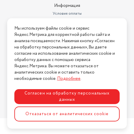
Информация
Условия оплаты
Условия доставки
Мы используем файлы cookie и сервис
Условия возврата
Яндекс.Метрика для корректной работы сайта и
Нашли ошибку на сайте?
Напишите нам
.
анализа посещаемости. Нажимая кнопку «Согласен
на обработку персональных данных», Вы даете
2026 © Интернет-магазин "АстМаркет". У нас есть всё!
согласие на использование аналитических cookie и
обработку данных с помощью сервиса
Яндекс.Метрика. Вы можете отказаться от
аналитических cookie и оставить только
Политика конфиденциальности
необходимые cookie.
Подробнее
.
Согласен на обработку персональных
данных
Разработка сайта
ASTDESIGN
Отказаться от аналитических cookie