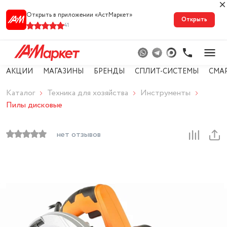
Открыть в приложении «АстМарке‪т‬»
Открыть
41
АКЦИИ
МАГАЗИНЫ
БРЕНДЫ
СПЛИТ-СИСТЕМЫ
СМА
Каталог
Техника для хозяйства
Инструменты
Пилы дисковые
нет отзывов